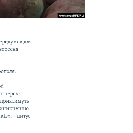
передумов для
 вересня
рополя.
ні
артнерські
 сприятимуть
 виникненню
ів», – цитує