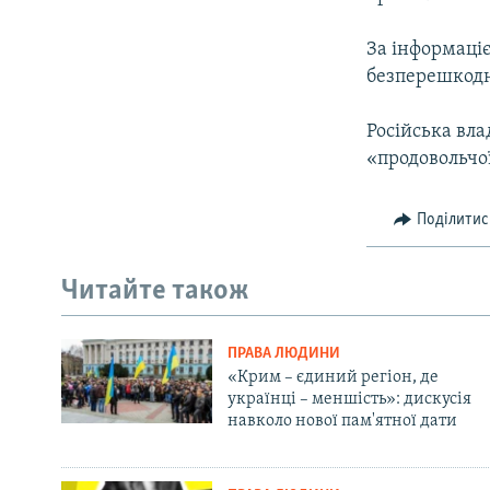
За інформаці
безперешкодн
Російська вла
«продовольчо
Поділитис
Читайте також
ПРАВА ЛЮДИНИ
«Крим – єдиний регіон, де
українці – меншість»: дискусія
навколо нової пам'ятної дати