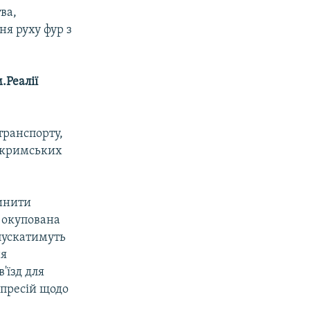
ва,
ня руху фур з
.Реалії
транспорту,
и кримських
пинити
а окупована
опускатимуть
ня
'їзд для
епресій щодо