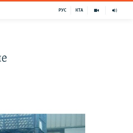
РУС
КТА
не