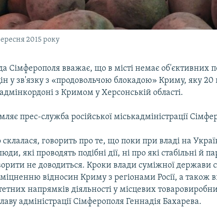
ересня 2015 року
да Сімферополя вважає, що в місті немає об'єктивних 
н у зв'язку з «продовольчою блокадою» Криму, яку 20
адмінкордоні з Кримом у Херсонській області.
мляє прес-служба російської міськадміністрації Сімфе
 склалася, говорить про те, що поки при владі на Украї
ди, які проводять подібні дії, ні про які стабільні й п
ворити не доводиться. Кроки влади суміжної держави
міцненню відносин Криму з регіонами Росії, а також
етних напрямків діяльності у місцевих товаровиробник
лаву адміністрації Сімферополя Геннадія Бахарева.