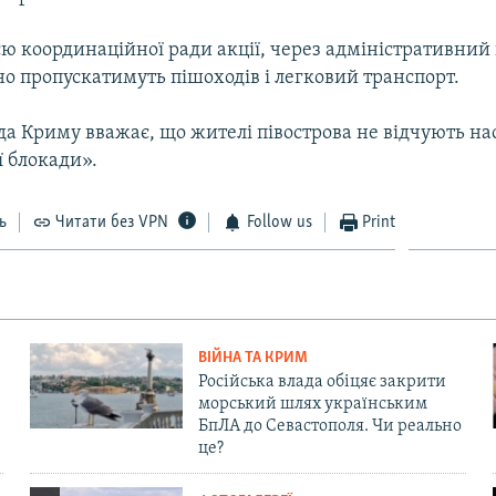
єю координаційної ради акції, через адміністративний
о пропускатимуть пішоходів і легковий транспорт.
да Криму вважає, що жителі півострова не відчують на
ї блокади».
ь
Читати без VPN
Follow us
Print
ВІЙНА ТА КРИМ
Російська влада обіцяє закрити
морський шлях українським
БпЛА до Севастополя. Чи реально
це?