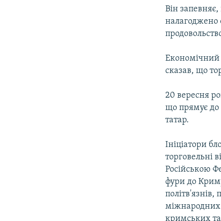
Він запевняє,
налагоджено с
продовольство
Економічний 
сказав, що то
20 вересня ро
що прямує до
татар.
Ініціатори б
торговельні в
Російською Фе
фури до Криму
політв'язнів,
міжнародних 
кримських та