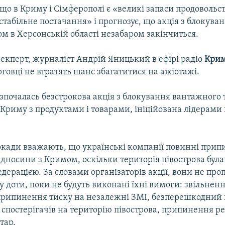
 що в Криму і Сімферополі є «великі запаси продовольст
табільне постачання» і прогнозує, що акція з блокуван
м в Херсонській області незабаром закінчиться.
екперт, журналіст Андрій Яницький в ефірі радіо
Крим
рговці не втратять шанс збагатитися на ажіотажі.
зпочалась безстрокова акція з блокування вантажного 
 Криму з продуктами і товарами, ініційована лідерам
локади вважають, що українські компанії повинні при
ідносини з Кримом, оскільки територія півострова бул
дерацією. За словами організаторів акції, вони не пр
 доти, поки не будуть виконані їхні вимоги: звільнен
 припинення тиску на незалежні ЗМІ, безперешкодний в
спостерігачів на територію півострова, припинення р
тар.