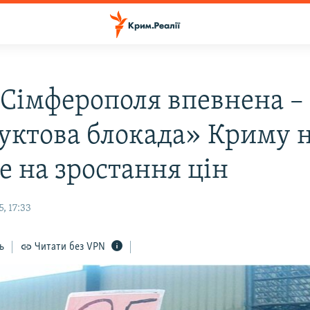
 Сімферополя впевнена –
уктова блокада» Криму 
е на зростання цін
, 17:33
ь
Читати без VPN