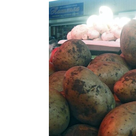
ВІДЕОУРОКИ «ELIFBE»
СВІДЧЕННЯ ОКУПАЦІЇ
УКРАЇНСЬКА ПРОБЛЕМА КРИМУ
ІНФОГРАФІКА