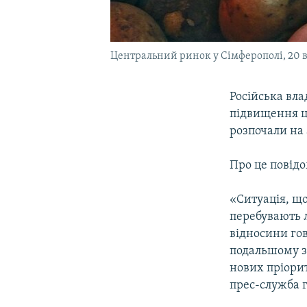
Центральний ринок у Сімферополі, 20 в
Російська вла
підвищення ці
розпочали на 
Про це повідо
«Ситуація, що
перебувають лю
відносини го
подальшому з
нових пріорит
прес-служба г