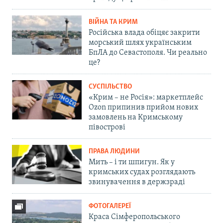
ВІЙНА ТА КРИМ
Російська влада обіцяє закрити
морський шлях українським
БпЛА до Севастополя. Чи реально
це?
СУСПІЛЬСТВО
«Крим – не Росія»: маркетплейс
Ozon припинив прийом нових
замовлень на Кримському
півострові
ПРАВА ЛЮДИНИ
Мить – і ти шпигун. Як у
кримських судах розглядають
звинувачення в держзраді
ФОТОГАЛЕРЕЇ
Краса Сімферопольського