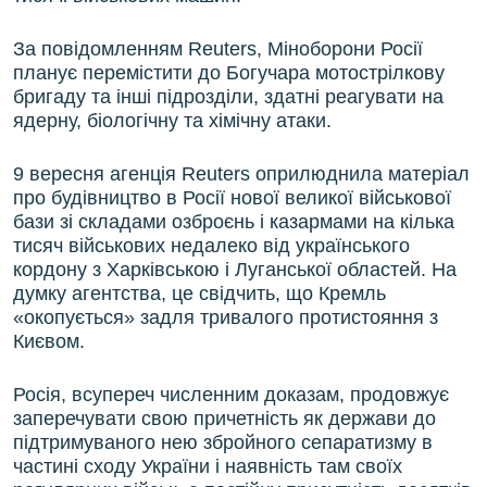
За повідомленням Reuters, Міноборони Росії
планує перемістити до Богучара мотострілкову
бригаду та інші підрозділи, здатні реагувати на
ядерну, біологічну та хімічну атаки.
9 вересня агенція Reuters оприлюднила матеріал
про будівництво в Росії нової великої військової
бази зі складами озброєнь і казармами на кілька
тисяч військових недалеко від українського
кордону з Харківською і Луганської областей. На
думку агентства, це свідчить, що Кремль
«окопується» задля тривалого протистояння з
Києвом.
Росія, всупереч численним доказам, продовжує
заперечувати свою причетність як держави до
підтримуваного нею збройного сепаратизму в
частині сходу України і наявність там своїх