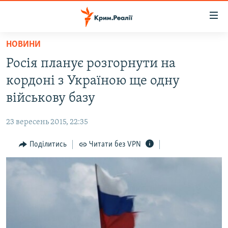
Доступність
посилання
Перейти
НОВИНИ
до
НОВИНИ
Росія планує розгорнути на
основного
ВОДА.КРИМ
матеріалу
кордоні з Україною ще одну
ВІДЕО ТА ФОТО
Перейти
військову базу
до
ПОЛІТИКА
основної
23 вересень 2015, 22:35
БЛОГИ
навігації
Перейти
Поділитись
Читати без VPN
ПОГЛЯД
до
ІНТЕРВ'Ю
пошуку
ВСЕ ЗА ДЕНЬ
СПЕЦПРОЕКТИ
ЯК ОБІЙТИ БЛОКУВАННЯ
ДЕПОРТАЦІЯ