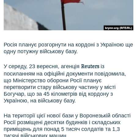
ВІДЕОУРОКИ «ELIFBE»
Русский
СВІДЧЕННЯ ОКУПАЦІЇ
Qırımtatar
УКРАЇНСЬКА ПРОБЛЕМА КРИМУ
ДОЛУЧАЙСЯ!
ІНФОГРАФІКА
Росія планує розгорнути на кордоні з Україною ще
одну потужну військову базу.
У середу, 23 вересня, агенція
із
Reuters
Усі сайти RFE/RL
посиланням на офіційні документи повідомила,
що Міністерство оборони Росії планує
перетворити стару військову частину у місті
Богучар, що за 45 кілометрів від кордону з
Україною, на військову базу.
На території цієї нової бази у Воронезькій області
Росії розміщені десятки будинків і складських
приміщень для понад 5 тисяч солдатів та 1,3
тисячі військових машин.