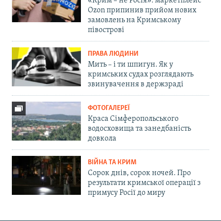
«Крим – не Росія»: маркетплейс
Ozon припинив прийом нових
замовлень на Кримському
півострові
ПРАВА ЛЮДИНИ
Мить – і ти шпигун. Як у
кримських судах розглядають
звинувачення в держзраді
ФОТОГАЛЕРЕЇ
Краса Сімферопольського
водосховища та занедбаність
довкола
ВІЙНА ТА КРИМ
Сорок днів, сорок ночей. Про
результати кримської операції з
примусу Росії до миру