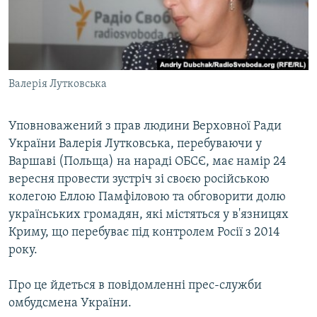
ВІДЕОУРОКИ «ELIFBE»
Русский
СВІДЧЕННЯ ОКУПАЦІЇ
Qırımtatar
УКРАЇНСЬКА ПРОБЛЕМА КРИМУ
Валерія Лутковська
ДОЛУЧАЙСЯ!
ІНФОГРАФІКА
Уповноважений з прав людини Верховної Ради
України Валерія Лутковська, перебуваючи у
Усі сайти RFE/RL
Варшаві (Польща) на нараді ОБСЄ, має намір 24
вересня провести зустріч зі своєю російською
колегою Еллою Памфіловою та обговорити долю
українських громадян, які містяться у в'язницях
Криму, що перебуває під контролем Росії з 2014
року.
Про це йдеться в повідомленні прес-служби
омбудсмена України.