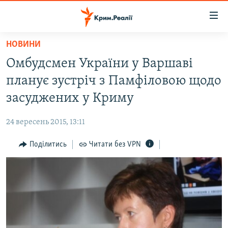
Доступність
посилання
Перейти
НОВИНИ
до
НОВИНИ
Омбудсмен України у Варшаві
основного
ВОДА.КРИМ
матеріалу
планує зустріч з Памфіловою щодо
ВІДЕО ТА ФОТО
Перейти
засуджених у Криму
до
ПОЛІТИКА
основної
24 вересень 2015, 13:11
БЛОГИ
навігації
Перейти
Поділитись
Читати без VPN
ПОГЛЯД
до
ІНТЕРВ'Ю
пошуку
ВСЕ ЗА ДЕНЬ
СПЕЦПРОЕКТИ
ЯК ОБІЙТИ БЛОКУВАННЯ
ДЕПОРТАЦІЯ