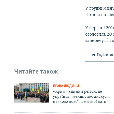
У грудні мин
Потяги на пів
У березні 201
оголосила 20 
заперечує фак
Поділитис
Читайте також
ПРАВА ЛЮДИНИ
«Крим – єдиний регіон, де
українці – меншість»: дискусія
навколо нової пам'ятної дати