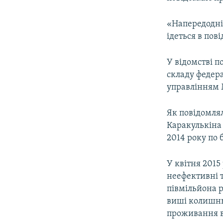
ВІДЕОУРОКИ «ELIFBE»
СВІДЧЕННЯ ОКУПАЦІЇ
«Напередодні
ідеться в пов
УКРАЇНСЬКА ПРОБЛЕМА КРИМУ
ІНФОГРАФІКА
У відомстві 
складу федер
управлінням М
Як повідомл
Каракулькіна 
2014 року по 
У квітня 201
неефективні т
півмільйона 
виші колишньо
проживання в 