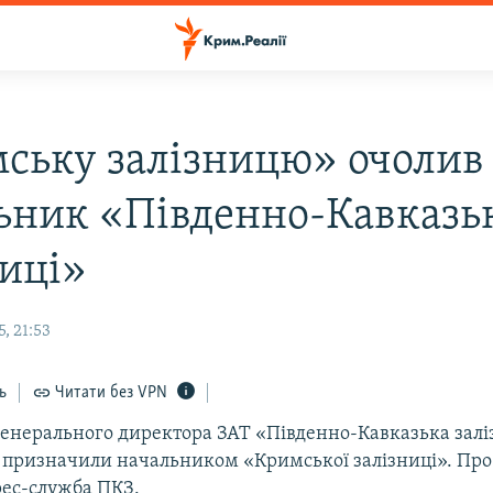
ську залізницю» очолив 
ьник «Південно-Кавказь
ниці»
, 21:53
ь
Читати без VPN
енерального директора ЗАТ «Південно-Кавказька залі
а призначили начальником «Кримської залізниці». Про
рес-служба ПКЗ.