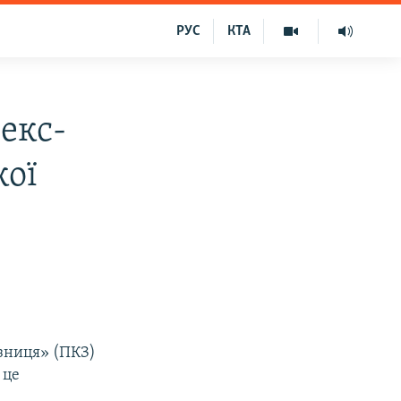
РУС
КТА
екс-
кої
зниця» (ПКЗ)
 це