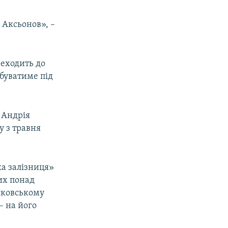
 Аксьонов», –
реходить до
буватиме під
 Андрія
у з травня
ка залізниця»
ких понад
сковському
– на його