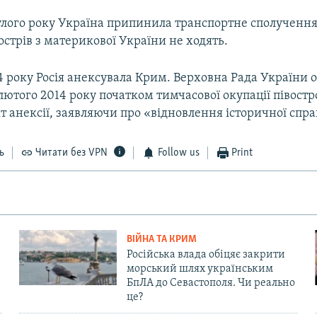
улого року Україна припинила транспортне сполученн
острів з материкової України не ходять.
4 року Росія анексувала Крим. Верховна Рада України 
лютого 2014 року початком тимчасової окупації півостро
т анексії, заявляючи про «відновлення історичної спра
ь
Читати без VPN
Follow us
Print
ВІЙНА ТА КРИМ
Російська влада обіцяє закрити
морський шлях українським
БпЛА до Севастополя. Чи реально
це?