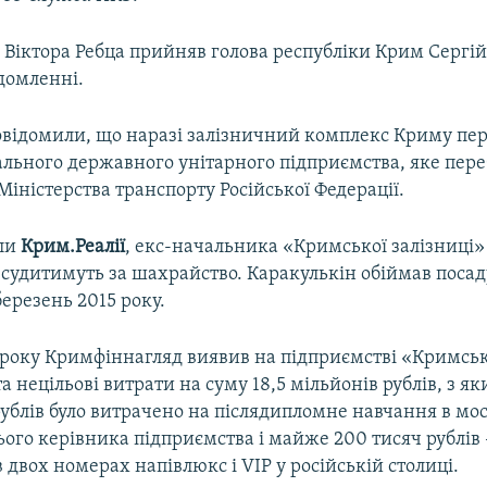
 Віктора Ребца прийняв голова республіки Крим Сергій
ідомленні.
повідомили, що наразі залізничний комплекс Криму пе
ального державного унітарного підприємства, яке пере
іністерства транспорту Російської Федерації.
яли
Крим.Реалії
, екс-начальника «Кримської залізниці»
судитимуть за шахрайство. Каракулькін обіймав посад
березень 2015 року.
5 року Кримфіннагляд виявив на підприємстві «Кримсь
а нецільові витрати на суму 18,5 мільйонів рублів, з я
рублів було витрачено на післядипломне навчання в мо
го керівника підприємства і майже 200 тисяч рублів 
двох номерах напівлюкс і VIP у російській столиці.