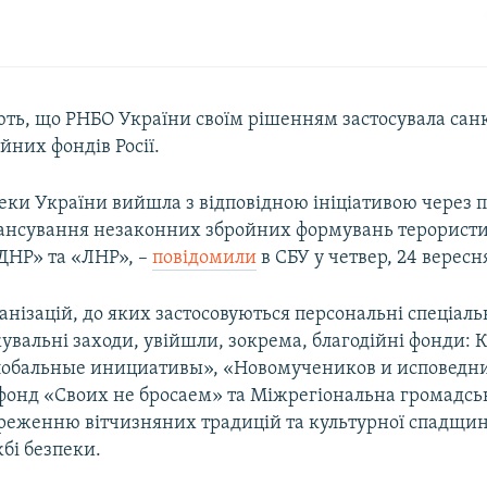
ють, що РНБО України своїм рішенням застосувала санк
йних фондів Росії.
еки України вийшла з відповідною ініціативою через 
нансування незаконних збройних формувань терорист
«ДНР» та «ЛНР», –
повідомили
в СБУ у четвер, 24 вересн
анізацій, до яких застосовуються персональні спеціаль
увальні заходи, увійшли, зокрема, благодійні фонди:
Глобальные инициативы», «Новомучеников и исповедн
фонд «Своих не бросаем» та Міжрегіональна громадськ
реженню вітчизняних традицій та культурної спадщин
бі безпеки.