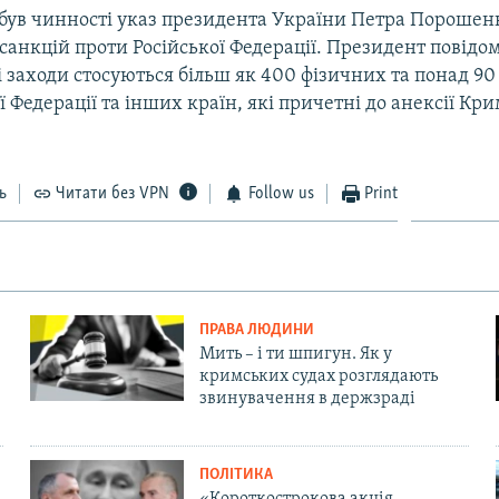
абув чинності указ президента України Петра Порошен
санкцій проти Російської Федерації. Президент повідом
 заходи стосуються більш як 400 фізичних та понад 
ї Федерації та інших країн, які причетні до анексії Кри
ь
Читати без VPN
Follow us
Print
ПРАВА ЛЮДИНИ
Мить – і ти шпигун. Як у
кримських судах розглядають
звинувачення в держзраді
ПОЛІТИКА
«Короткострокова акція