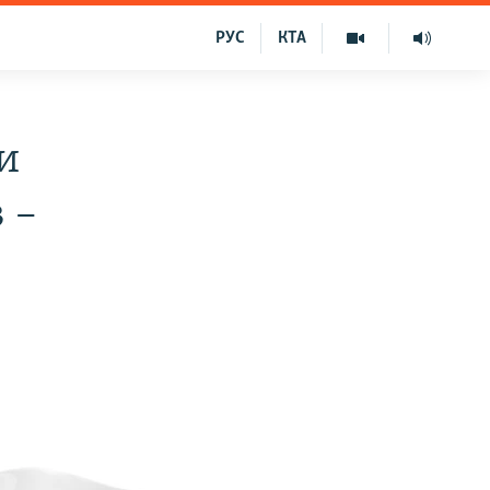
РУС
КТА
и
 –