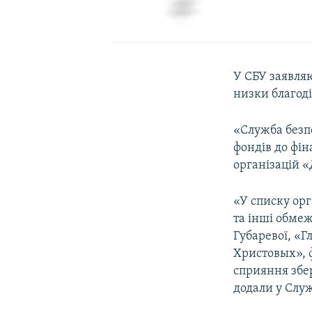
У СБУ заявля
низки благоді
«Служба безп
фондів до фі
організацій 
«У списку орг
та інші обмеж
Губаревої, «
Христовых», 
сприяння збе
додали у Служ