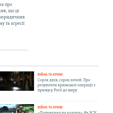
ка про
ив, що ці
90 юридичних
му та агресії
ВІЙНА ТА КРИМ
Сорок днів, сорок ночей. Про
результати кримської операції з
примусу Росії до миру
ВІЙНА ТА КРИМ
«Полювання на колони». Як ЗСУ