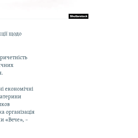
ції щодо
причетність
ичних
я.
ні економічні
 Катерини
иков
а організація
и «Вече», –