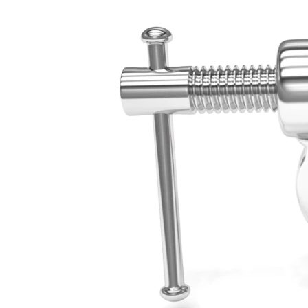
ВІДЕОУРОКИ «ELIFBE»
СВІДЧЕННЯ ОКУПАЦІЇ
УКРАЇНСЬКА ПРОБЛЕМА КРИМУ
ІНФОГРАФІКА