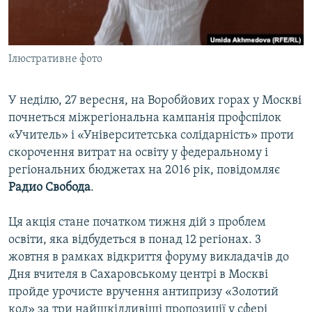
ВІДЕОУРОКИ «ELIFBE»
Русский
СВІДЧЕННЯ ОКУПАЦІЇ
Qırımtatar
Ілюстративне фото
УКРАЇНСЬКА ПРОБЛЕМА КРИМУ
ДОЛУЧАЙСЯ!
ІНФОГРАФІКА
У неділю, 27 вересня, на Воробйових горах у Москві
почнеться міжрегіональна кампанія профспілок
«Учитель» і «Університетська солідарність» проти
Усі сайти RFE/RL
скорочення витрат на освіту у федеральному і
регіональних бюджетах на 2016 рік, повідомляє
Радио Свобода
.
Ця акція стане початком тижня дій з проблем
освіти, яка відбудеться в понад 12 регіонах. 3
жовтня в рамках відкриття форуму викладачів до
Дня вчителя в Сахаровському центрі в Москві
пройде урочисте вручення антипризу «Золотий
кол» за три найшкідливіші пропозиції у сфері