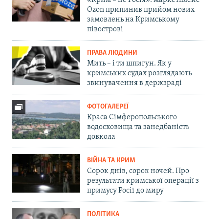
«Крим – не Росія»: маркетплейс
Ozon припинив прийом нових
замовлень на Кримському
півострові
ПРАВА ЛЮДИНИ
Мить – і ти шпигун. Як у
кримських судах розглядають
звинувачення в держзраді
ФОТОГАЛЕРЕЇ
Краса Сімферопольського
водосховища та занедбаність
довкола
ВІЙНА ТА КРИМ
Сорок днів, сорок ночей. Про
результати кримської операції з
примусу Росії до миру
ПОЛІТИКА