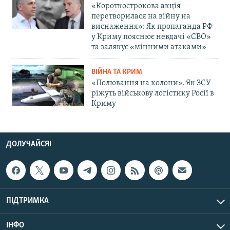
«Короткострокова акція
перетворилася на війну на
виснаження»: Як пропаганда РФ
у Криму пояснює невдачі «СВО»
та залякує «мінними атаками»
ВІЙНА ТА КРИМ
«Полювання на колони». Як ЗСУ
ріжуть військову логістику Росії в
Криму
ДОЛУЧАЙСЯ!
ПІДТРИМКА
ІНФО