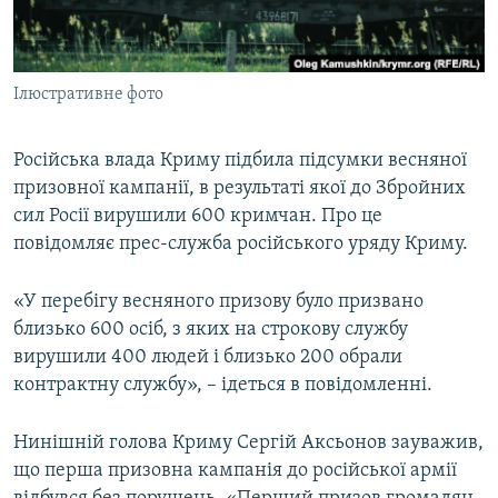
ВІДЕОУРОКИ «ELIFBE»
Русский
СВІДЧЕННЯ ОКУПАЦІЇ
Qırımtatar
Ілюстративне фото
УКРАЇНСЬКА ПРОБЛЕМА КРИМУ
ДОЛУЧАЙСЯ!
ІНФОГРАФІКА
Російська влада Криму підбила підсумки весняної
призовної кампанії, в результаті якої до Збройних
сил Росії вирушили 600 кримчан. Про це
Усі сайти RFE/RL
повідомляє прес-служба російського уряду Криму.
«У перебігу весняного призову було призвано
близько 600 осіб, з яких на строкову службу
вирушили 400 людей і близько 200 обрали
контрактну службу», – ідеться в повідомленні.
Нинішній голова Криму Сергій Аксьонов зауважив,
що перша призовна кампанія до російської армії