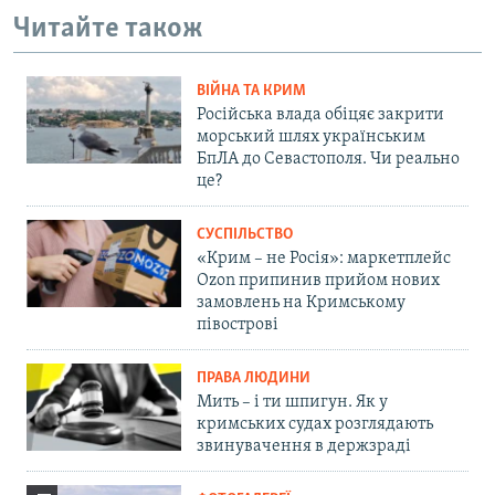
Читайте також
ВІЙНА ТА КРИМ
Російська влада обіцяє закрити
морський шлях українським
БпЛА до Севастополя. Чи реально
це?
СУСПІЛЬСТВО
«Крим – не Росія»: маркетплейс
Ozon припинив прийом нових
замовлень на Кримському
півострові
ПРАВА ЛЮДИНИ
Мить – і ти шпигун. Як у
кримських судах розглядають
звинувачення в держзраді