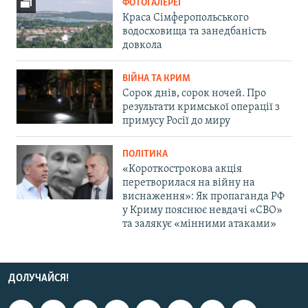
ФОТОГАЛЕРЕЇ
Краса Сімферопольського
водосховища та занедбаність
довкола
ВІЙНА ТА КРИМ
Сорок днів, сорок ночей. Про
результати кримської операції з
примусу Росії до миру
ПОЛІТИКА
«Короткострокова акція
перетворилася на війну на
виснаження»: Як пропаганда РФ
у Криму пояснює невдачі «СВО»
та залякує «мінними атаками»
ДОЛУЧАЙСЯ!