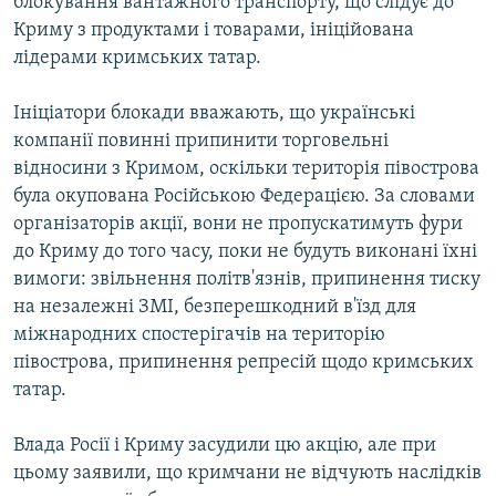
блокування вантажного транспорту, що слідує до
Криму з продуктами і товарами, ініційована
лідерами кримських татар.
Ініціатори блокади вважають, що українські
компанії повинні припинити торговельні
відносини з Кримом, оскільки територія півострова
була окупована Російською Федерацією. За словами
організаторів акції, вони не пропускатимуть фури
до Криму до того часу, поки не будуть виконані їхні
вимоги: звільнення політв'язнів, припинення тиску
на незалежні ЗМІ, безперешкодний в'їзд для
міжнародних спостерігачів на територію
півострова, припинення репресій щодо кримських
татар.
Влада Росії і Криму засудили цю акцію, але при
цьому заявили, що кримчани не відчують наслідків