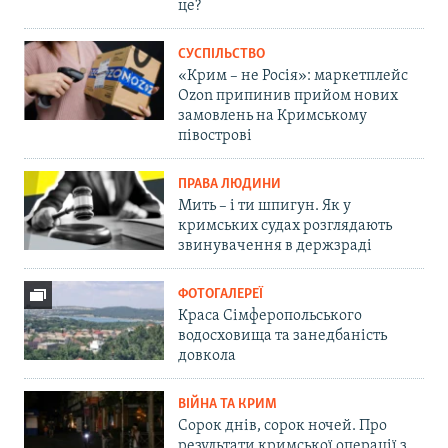
це?
СУСПІЛЬСТВО
«Крим – не Росія»: маркетплейс
Ozon припинив прийом нових
замовлень на Кримському
півострові
ПРАВА ЛЮДИНИ
Мить – і ти шпигун. Як у
кримських судах розглядають
звинувачення в держзраді
ФОТОГАЛЕРЕЇ
Краса Сімферопольського
водосховища та занедбаність
довкола
ВІЙНА ТА КРИМ
Сорок днів, сорок ночей. Про
результати кримської операції з