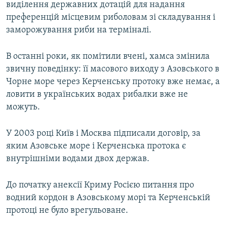
виділення державних дотацій для надання
преференцій місцевим риболовам зі складування і
заморожування риби на терміналі.
В останні роки, як помітили вчені, хамса змінила
звичну поведінку: її масового виходу з Азовського в
Чорне море через Керченську протоку вже немає, а
ловити в українських водах рибалки вже не
можуть.
У 2003 році Київ і Москва підписали договір, за
яким Азовське море і Керченська протока є
внутрішніми водами двох держав.
До початку анексії Криму Росією питання про
водний кордон в Азовському морі та Керченській
протоці не було врегульоване.