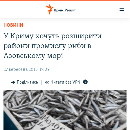
Доступність
посилання
Перейти
НОВИНИ
до
НОВИНИ
У Криму хочуть розширити
основного
ВОДА.КРИМ
матеріалу
райони промислу риби в
ВІДЕО ТА ФОТО
Перейти
Азовському морі
до
ПОЛІТИКА
основної
27 вересень 2015, 17:09
БЛОГИ
навігації
Перейти
Поділитись
Читати без VPN
ПОГЛЯД
до
ІНТЕРВ'Ю
пошуку
ВСЕ ЗА ДЕНЬ
СПЕЦПРОЕКТИ
ЯК ОБІЙТИ БЛОКУВАННЯ
ДЕПОРТАЦІЯ