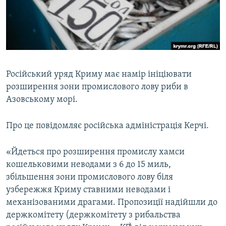
ВІДЕОУРОКИ «ELIFBE»
Русский
СВІДЧЕННЯ ОКУПАЦІЇ
Qırımtatar
УКРАЇНСЬКА ПРОБЛЕМА КРИМУ
ДОЛУЧАЙСЯ!
ІНФОГРАФІКА
Російський уряд Криму має намір ініціювати
розширення зони промислового лову риби в
Азовському морі.
Усі сайти RFE/RL
Про це повідомляє російська адміністрація Керчі.
«Йдеться про розширення промислу хамси
кошельковими неводами з 6 до 15 миль,
збільшення зони промислового лову біля
узбережжя Криму ставними неводами і
механізованими драгами. Пропозиції надійшли до
держкомітету (держкомітету з рибальства