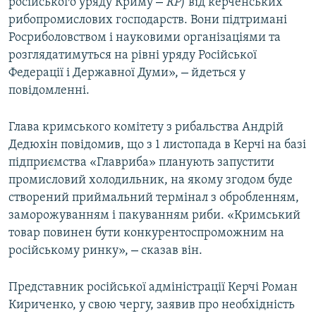
–
російського уряду Криму
КР
) від керченських
рибопромислових господарств. Вони підтримані
Росриболовством і науковими організаціями та
розглядатимуться на рівні уряду Російської
–
Федерації і Державної Думи»,
йдеться у
повідомленні.
Глава кримського комітету з рибальства Андрій
Дедюхін повідомив, що з 1 листопада в Керчі на базі
підприємства «Главриба» планують запустити
промисловий холодильник, на якому згодом буде
створений приймальний термінал з обробленням,
заморожуванням і пакуванням риби. «Кримський
товар повинен бути конкурентоспроможним на
–
російському ринку»,
сказав він.
Представник російської адміністрації Керчі Роман
Кириченко, у свою чергу, заявив про необхідність