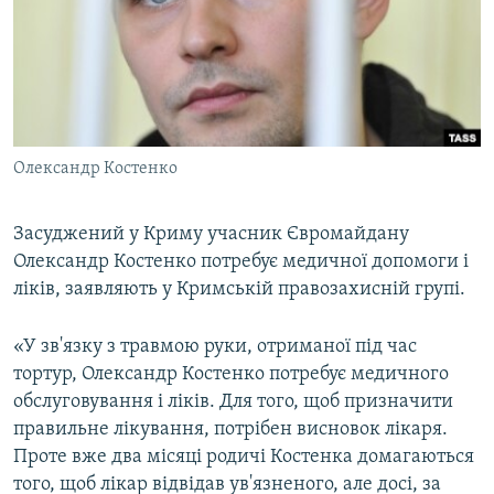
ВІДЕОУРОКИ «ELIFBE»
Русский
СВІДЧЕННЯ ОКУПАЦІЇ
Qırımtatar
УКРАЇНСЬКА ПРОБЛЕМА КРИМУ
ДОЛУЧАЙСЯ!
ІНФОГРАФІКА
Олександр Костенко
Засуджений у Криму учасник Євромайдану
Усі сайти RFE/RL
Олександр Костенко потребує медичної допомоги і
ліків, заявляють у Кримській правозахисній групі.
«У зв'язку з травмою руки, отриманої під час
тортур, Олександр Костенко потребує медичного
обслуговування і ліків. Для того, щоб призначити
правильне лікування, потрібен висновок лікаря.
Проте вже два місяці родичі Костенка домагаються
того, щоб лікар відвідав ув'язненого, але досі, за