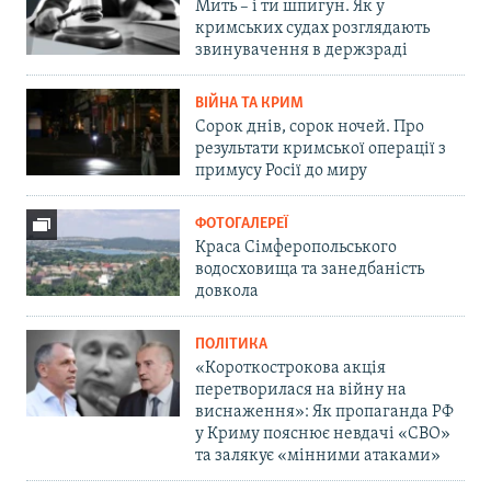
Мить – і ти шпигун. Як у
кримських судах розглядають
звинувачення в держзраді
ВІЙНА ТА КРИМ
Сорок днів, сорок ночей. Про
результати кримської операції з
примусу Росії до миру
ФОТОГАЛЕРЕЇ
Краса Сімферопольського
водосховища та занедбаність
довкола
ПОЛІТИКА
«Короткострокова акція
перетворилася на війну на
виснаження»: Як пропаганда РФ
у Криму пояснює невдачі «СВО»
та залякує «мінними атаками»