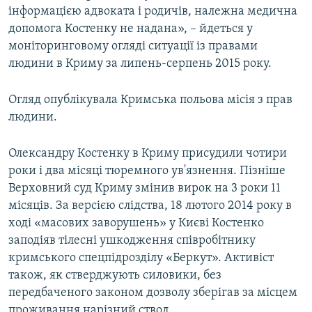
інформацією адвоката і родичів, належна медична
допомога Костенку не надана», – йдеться у
моніторинговому огляді ситуації із правами
людини в Криму за липень-серпень 2015 року.
Огляд опублікувала Кримська польова місія з прав
людини.
Олександру Костенку в Криму присудили чотири
роки і два місяці тюремного ув'язнення. Пізніше
Верховний суд Криму змінив вирок на 3 роки 11
місяців. За версією слідства, 18 лютого 2014 року в
ході «масових заворушень» у Києві Костенко
заподіяв тілесні ушкодження співробітнику
кримського спецпідрозділу «Беркут». Активіст
також, як стверджують силовики, без
передбаченого законом дозволу зберігав за місцем
проживання нарізний ствол.