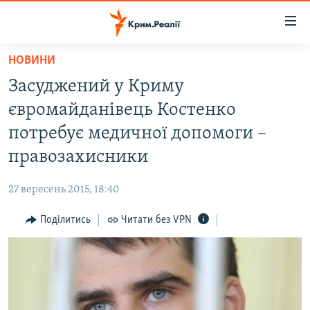
Доступність
посилання
Перейти
НОВИНИ
до
НОВИНИ
Засуджений у Криму
основного
ВОДА.КРИМ
матеріалу
євромайданівець Костенко
ВІДЕО ТА ФОТО
Перейти
потребує медичної допомоги –
до
ПОЛІТИКА
правозахисники
основної
БЛОГИ
навігації
27 вересень 2015, 18:40
Перейти
ПОГЛЯД
до
Поділитись
Читати без VPN
ІНТЕРВ'Ю
пошуку
ВСЕ ЗА ДЕНЬ
СПЕЦПРОЕКТИ
ЯК ОБІЙТИ БЛОКУВАННЯ
ДЕПОРТАЦІЯ