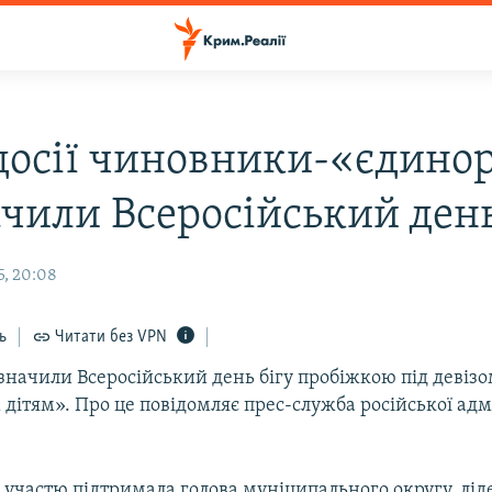
досії чиновники-«єдино
ачили Всеросійський день
5, 20:08
ь
Читати без VPN
дзначили Всеросійський день бігу пробіжкою під девіз
м дітям». Про це повідомляє прес-служба російської адм
 участю підтримала голова муніципального округу, лід