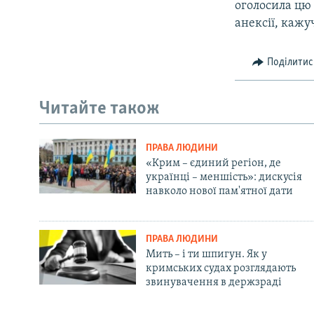
оголосила цю 
анексії, кажу
Поділитис
Читайте також
ПРАВА ЛЮДИНИ
«Крим – єдиний регіон, де
українці – меншість»: дискусія
навколо нової пам'ятної дати
ПРАВА ЛЮДИНИ
Мить – і ти шпигун. Як у
кримських судах розглядають
звинувачення в держзраді