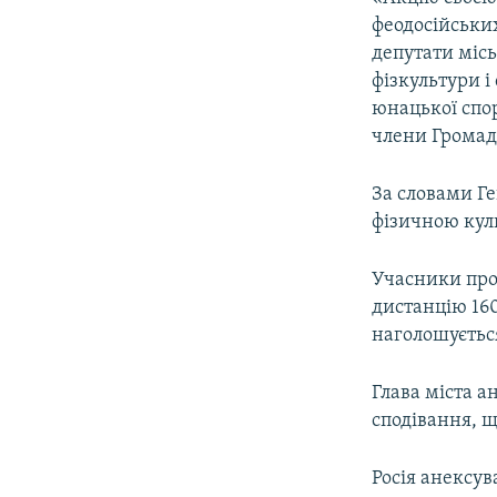
ВІДЕОУРОКИ «ELIFBE»
феодосійських
СВІДЧЕННЯ ОКУПАЦІЇ
депутати міс
фізкультури і
УКРАЇНСЬКА ПРОБЛЕМА КРИМУ
юнацької спор
ІНФОГРАФІКА
члени Громадс
За словами Ге
фізичною ку
Учасники про
дистанцію 160
наголошується
Глава міста а
сподівання, щ
Росія анексув