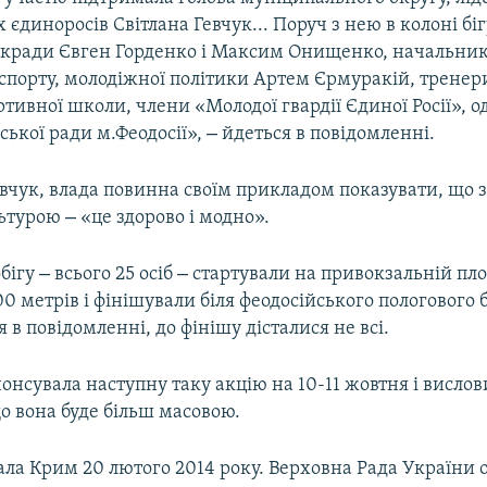
 єдиноросів Світлана Гевчук... Поруч з нею в колоні біг
ькради Євген Горденко і Максим Онищенко, начальник 
 спорту, молодіжної політики Артем Єрмуракій, тренер
тивної школи, члени «Молодої гвардії Єдиної Росії», о
–
ької ради м.Феодосії»,
йдеться в повідомленні.
вчук, влада повинна своїм прикладом показувати, що 
–
льтурою
«це здорово і модно».
–
–
бігу
всього 25 осіб
стартували на привокзальній пло
0 метрів і фінішували біля феодосійського пологового 
 в повідомленні, до фінішу дісталися не всі.
нонсувала наступну таку акцію на 10-11 жовтня і вислов
о вона буде більш масовою.
ала Крим 20 лютого 2014 року. Верховна Рада України 