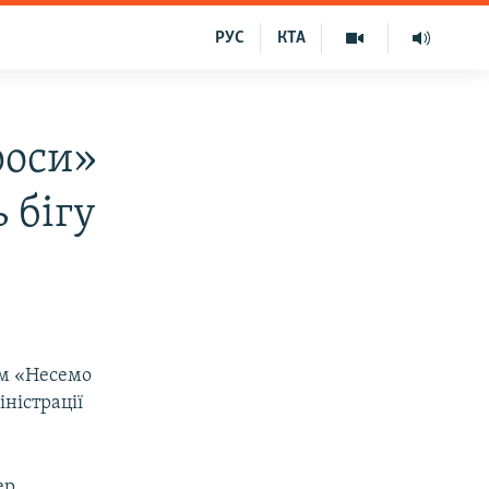
РУС
КТА
роси»
 бігу
ом «Несемо
іністрації
ер