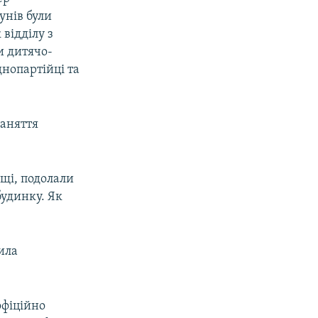
унів були
відділу з
и дитячо-
днопартійці та
заняття
щі, подолали
будинку. Як
ила
офіційно