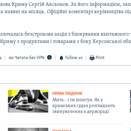
олова Криму Сергій Аксьонов. За його інформацією, за
а наявні на місяць. Офіційні коментарі керівництва п
зпочалась безстрокова акція з блокування вантажного 
Криму з продуктами і товарами з боку Херсонської обл
ь
Читати без VPN
Follow us
Print
ПРАВА ЛЮДИНИ
Мить – і ти шпигун. Як у
кримських судах розглядають
звинувачення в держзраді