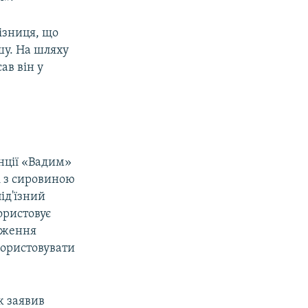
ізниця, що
шу. На шляху
ав він у
анції «Вадим»
і з сировиною
ід'їзний
ористовує
дження
користовувати
ж заявив