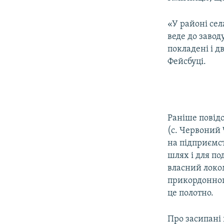
ВІДЕОУРОКИ «ELIFBE»
СВІДЧЕННЯ ОКУПАЦІЇ
«У районі сел
веде до заво
УКРАЇНСЬКА ПРОБЛЕМА КРИМУ
покладені і д
ІНФОГРАФІКА
Фейсбуці.
Раніше повідо
(с. Червоний 
на підприємс
шлях і для по
власний локо
прикордонног
це полотно.
Про засипані