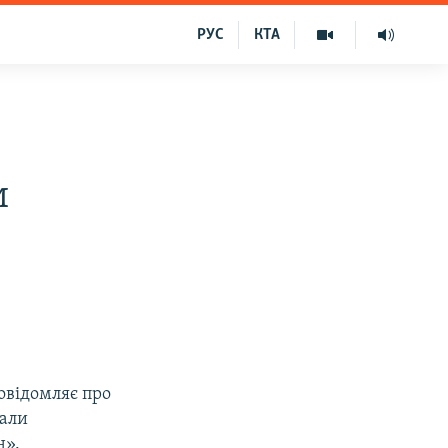
РУС
КТА
и
овідомляє про
али
н».