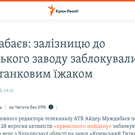
баєв: залізницю до
ького заводу заблокувал
танковим їжаком
, 14:15
ь
Читати без VPN
ловного редактора телеканалу АТR Айдер Муждабаєв п
і 28 вересня активісти
«кримського майдану»
заблокув
 веде з Херсонської області на завод «Кримський Тита