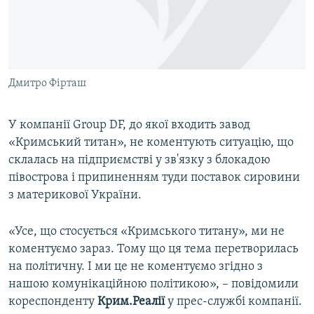
ВІДЕОУРОКИ «ELIFBE»
Русский
СВІДЧЕННЯ ОКУПАЦІЇ
Qırımtatar
УКРАЇНСЬКА ПРОБЛЕМА КРИМУ
Дмитро Фірташ
ДОЛУЧАЙСЯ!
ІНФОГРАФІКА
У компанії Group DF, до якої входить завод
«Кримський титан», не коментують ситуацію, що
Усі сайти RFE/RL
склалась на підприємстві у зв'язку з блокадою
півострова і припиненням туди поставок сировини
з материкової України.
«Усе, що стосується «Кримського титану», ми не
коментуємо зараз. Тому що ця тема перетворилась
на політичну. І ми це не коментуємо згідно з
нашою комунікаційною політикою», – повідомили
кореспонденту
Крим.Реалії
у прес-службі компанії.