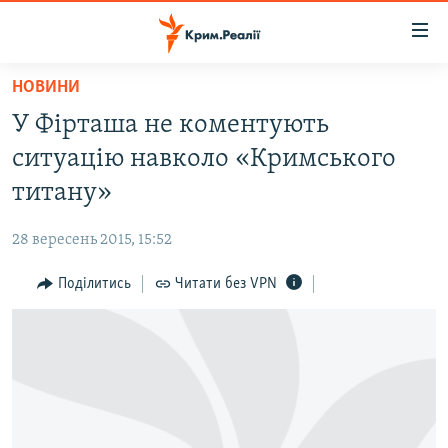
Доступність
посилання
Перейти
НОВИНИ
до
НОВИНИ
У Фірташа не коментують
основного
ВОДА.КРИМ
матеріалу
ситуацію навколо «Кримського
ВІДЕО ТА ФОТО
Перейти
титану»
до
ПОЛІТИКА
основної
28 вересень 2015, 15:52
БЛОГИ
навігації
Перейти
Поділитись
Читати без VPN
ПОГЛЯД
до
ІНТЕРВ'Ю
пошуку
ВСЕ ЗА ДЕНЬ
СПЕЦПРОЕКТИ
ЯК ОБІЙТИ БЛОКУВАННЯ
ДЕПОРТАЦІЯ