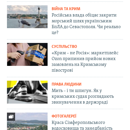
ВІЙНА ТА КРИМ
Російська влада обіцяє закрити
морський шлях українським
БпЛА до Севастополя. Чи реально
це?
СУСПІЛЬСТВО
«Крим – не Росія»: маркетплейс
Ozon припинив прийом нових
замовлень на Кримському
півострові
ПРАВА ЛЮДИНИ
Мить – і ти шпигун. Як у
кримських судах розглядають
звинувачення в держзраді
ФОТОГАЛЕРЕЇ
Краса Сімферопольського
водосховища та занедбаність