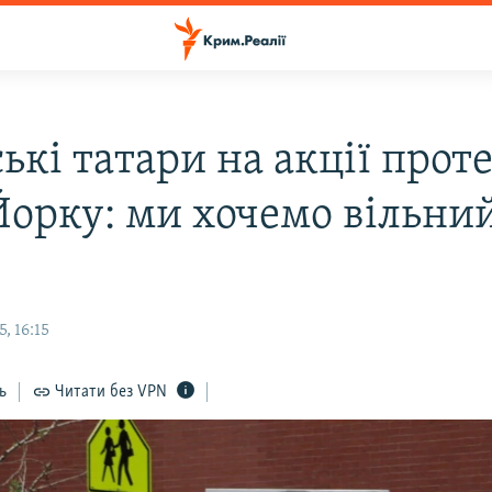
кі татари на акції проте
орку: ми хочемо вільни
, 16:15
ь
Читати без VPN