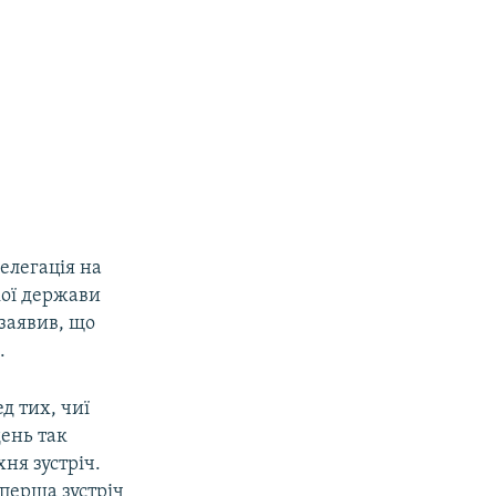
делегація на
кої держави
 заявив, що
.
д тих, чиї
ень так
ня зустріч.
 перша зустріч