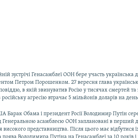
йній зустрічі Генасамблеї ООН бере участь українська 
дентом Петром Порошенком. 27 вересня глава українсь
повіддю, в якій звинуватив Росію у тисячах смертей та
 російську агресію втрачає 5 мільйонів доларів на день
 Барак Обама і президент Росії Володимир Путін сере
д Генеральною асамблеєю ООН заплановані в перший д
 високого представництва. Після цього має відбутися їх
 поява Володимира Путіна на Генасамблеї за 10 років і