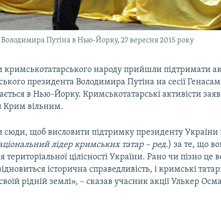
 Володимира Путіна в Нью-Йорку, 27 вересня 2015 року
 кримськотатарського народу прийшли підтримати а
ського президента Володимира Путіна на сесії Генасам
увається в Нью-Йорку. Кримськотатарські активісти зая
и Крим вільним.
сюди, щоб висловити підтримку президенту України і
аціональний лідер кримських татар – ред.
) за те, що 
я територіальної цілісності України. Рано чи пізно це в
відновиться історична справедливість, і кримські тата
воїй рідній землі», – сказав учасник акції Улькер Осм