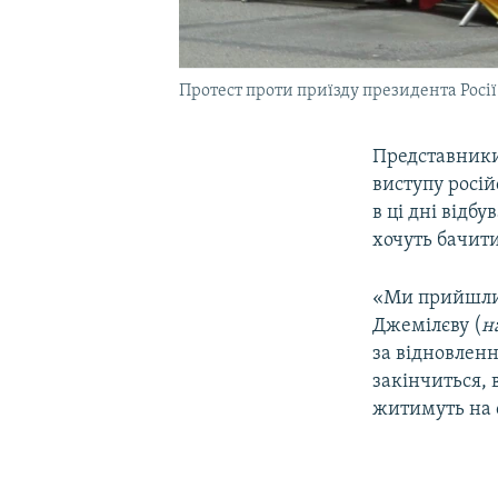
Протест проти приїзду президента Росії
Представники
виступу росій
в ці дні відб
хочуть бачит
«Ми прийшли 
Джемілєву (
н
за відновленн
закінчиться, 
житимуть на с