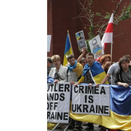
ВІДЕОУРОКИ «ELIFBE»
СВІДЧЕННЯ ОКУПАЦІЇ
УКРАЇНСЬКА ПРОБЛЕМА КРИМУ
ІНФОГРАФІКА