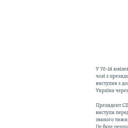
У 70-ій ювіле
чолі з прези
виступив з до
Україна через
Президент США
виступи пере
званого тижня
Це буде перша