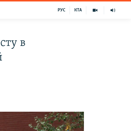
РУС
КТА
сту в
й