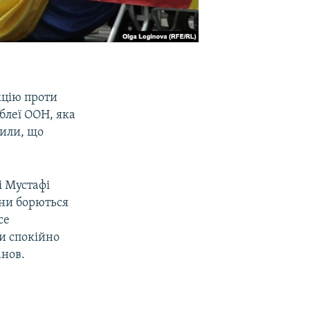
кцію проти
блеї ООН, яка
вили, що
 Мустафі
вони борються
се
ри спокійно
анов.