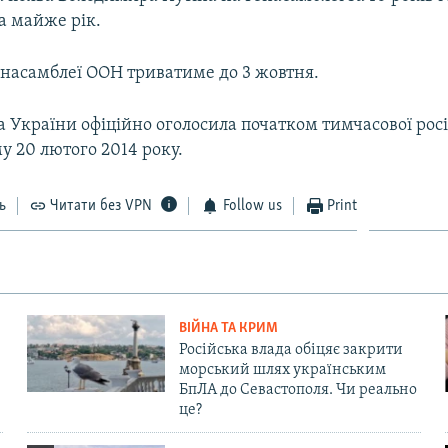
за майже рік.
Генасамблеї ООН триватиме до 3 жовтня.
 України офіційно оголосила початком тимчасової рос
у 20 лютого 2014 року.
ь
Читати без VPN
Follow us
Print
ВІЙНА ТА КРИМ
Російська влада обіцяє закрити
морський шлях українським
БпЛА до Севастополя. Чи реально
це?