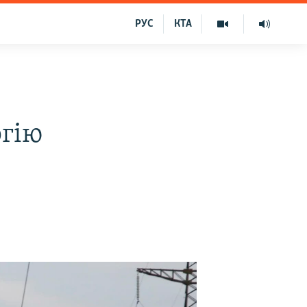
РУС
КТА
ргію