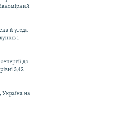
 рівномірний
ена й угода
унків і
оенергії до
рівні 3,42
 Україна на