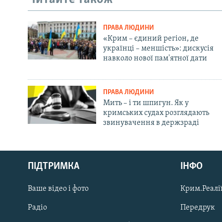
ПРАВА ЛЮДИНИ
«Крим – єдиний регіон, де
українці – меншість»: дискусія
навколо нової пам'ятної дати
ПРАВА ЛЮДИНИ
Мить – і ти шпигун. Як у
кримських судах розглядають
звинувачення в держзраді
Русский
ПІДТРИМКА
ІНФО
Qırımtatar
Ваше відео і фото
Крим.Реалії
ДОЛУЧАЙСЯ!
Радіо
Передрук