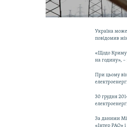
Україна може 
повідомив мі
«Щодо Криму в
на годину», –
При цьому ві
електроенергі
30 грудня 201
електроенергі
За даними Мін
«Інтер РАО» і