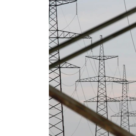
ВІДЕОУРОКИ «ELIFBE»
СВІДЧЕННЯ ОКУПАЦІЇ
УКРАЇНСЬКА ПРОБЛЕМА КРИМУ
ІНФОГРАФІКА