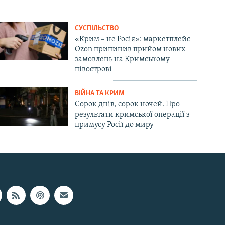
СУСПІЛЬСТВО
«Крим – не Росія»: маркетплейс
Ozon припинив прийом нових
замовлень на Кримському
півострові
ВІЙНА ТА КРИМ
Сорок днів, сорок ночей. Про
результати кримської операції з
примусу Росії до миру