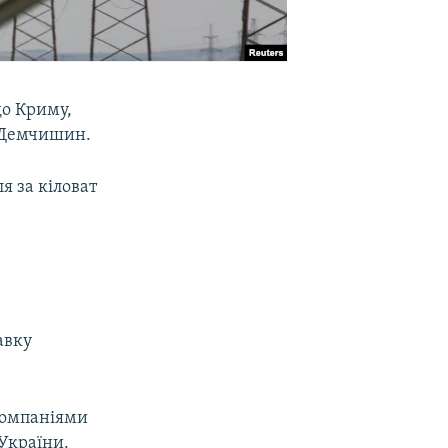
до Криму,
р Демчишин.
я за кіловат
авку
 компаніями
 України.