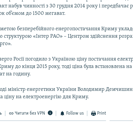
кт набув чинності з 30 грудня 2014 року і передбачає
ок об’ємом до 1500 мегават.
 метою безперебійного енергопостачання Криму уклад
ю структурою «Інтер РАО» – Центром здійснення розрах
рго».
ерго Росії погодило з Україною ціну постачання електр
риму до кінця 2015 року, тоді ціна була встановлена на 
ат на годину.
тоді міністр енергетики України Володимир Демчишин,
а ціну на електроенергію для Криму.
ь
Читати без VPN
Follow us
Print