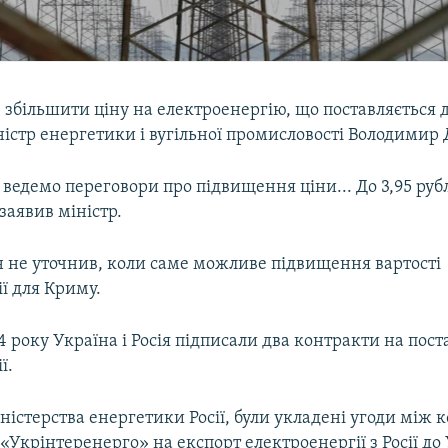
збільшити ціну на електроенергію, що поставляється 
ністр енергетики і вугільної промисловості Володими
едемо переговори про підвищення ціни... До 3,95 рубл
 заявив міністр.
н не уточнив, коли саме можливе підвищення вартості
ї для Криму.
4 року Україна і Росія підписали два контракти на пост
ї.
істерства енергетики Росії, були укладені угоди між
 «Укрінтеренерго» на експорт електроенергії з Росії до