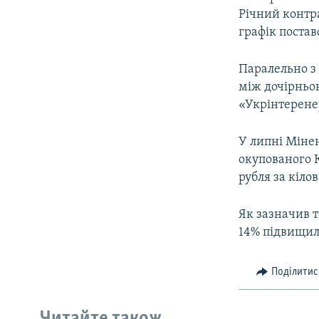
Річний контра
графік постав
Паралельно з
між дочірньо
«Укрінтерене
У липні Мінен
окупованого К
рубля за кілов
Як зазначив 
14% підвищил
Поділитис
Читайте також