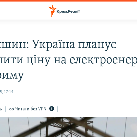
шин: Україна планує
шити ціну на електроене
риму
, 17:14
ь
Читати без VPN