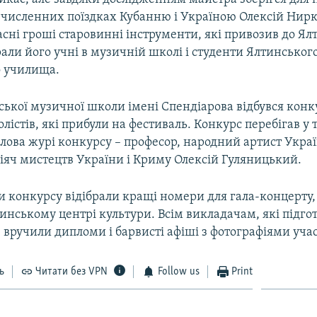
 численних поїздках Кубанню і Україною Олексій Нирк
асні гроші старовинні інструменти, які привозив до Ялт
али його учні в музичній школі і студенти Ялтинськог
о училища.
ської музичної школи імені Спендіарова відбувся конк
солістів, які прибули на фестиваль. Конкурс перебігав у
олова журі конкурсу – професор, народний артист Укра
іяч мистецтв України і Криму Олексій Гуляницький.
и конкурсу відібрали кращі номери для гала-концерту,
тинському центрі культури. Всім викладачам, які підго
 вручили дипломи і барвисті афіші з фотографіями уча
ь
Читати без VPN
Follow us
Print