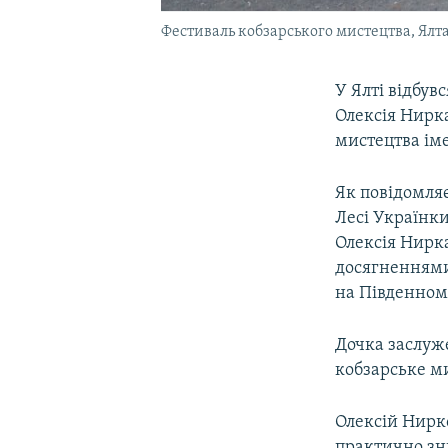
Фестиваль кобзарського мистецтва, Ялта
У Ялті відбув
Олексія Нирк
мистецтва ім
Як повідомля
Лесі Українки
Олексія Нирка
досягненнями
на Південному
Дочка заслуж
кобзарське ми
Олексій Нирк
практично зн