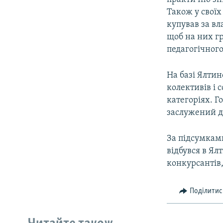
Також у своїх
купував за вл
щоб на них гр
педагогічног
На базі Ялтин
колективів і 
категоріях. Г
заслужений д
За підсумкам
відбувся в Ял
конкурсантів,
Поділитис