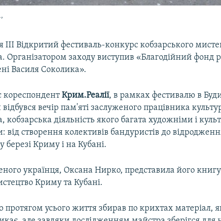
,
ся III Відкритий фестиваль-конкурс кобзарського мисте
а. Організатором заходу виступив «Благодійний фонд 
ені Василя Соколика».
є кореспондент
Крим.Реалії
, в рамках фестивалю в Буд
 відбувся вечір пам'яті заслуженого працівника культу
, кобзарська діяльність якого багата художніми і кул
: від створення колективів бандуристів до відродженн
 березі Криму і на Кубані.
еного українця, Оксана Нирко, представила його книгу
стецтво Криму та Кубані.
о протягом усього життя збирав по крихтах матеріал, 
икає, але завдяки дослідженням майстра зберігся для 