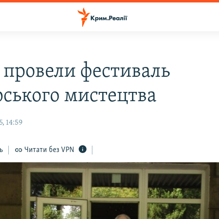
і провели фестиваль
рського мистецтва
, 14:59
ь
Читати без VPN