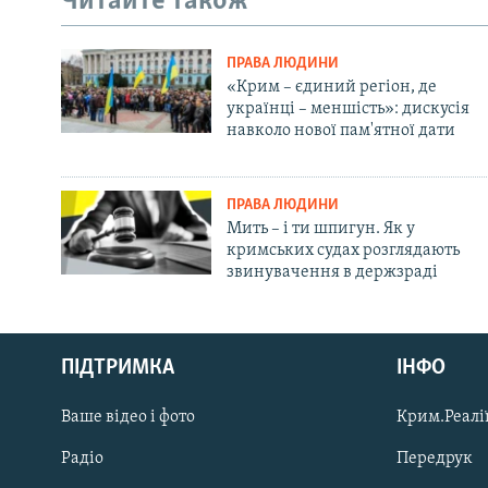
Читайте також
ПРАВА ЛЮДИНИ
«Крим – єдиний регіон, де
українці – меншість»: дискусія
навколо нової пам'ятної дати
ПРАВА ЛЮДИНИ
Мить – і ти шпигун. Як у
кримських судах розглядають
звинувачення в держзраді
Русский
ПІДТРИМКА
ІНФО
Qırımtatar
Ваше відео і фото
Крим.Реалії
ДОЛУЧАЙСЯ!
Радіо
Передрук