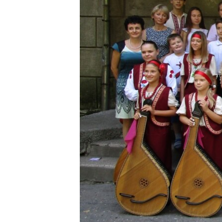
ВІДЕОУРОКИ «ELIFBE»
СВІДЧЕННЯ ОКУПАЦІЇ
УКРАЇНСЬКА ПРОБЛЕМА КРИМУ
ІНФОГРАФІКА