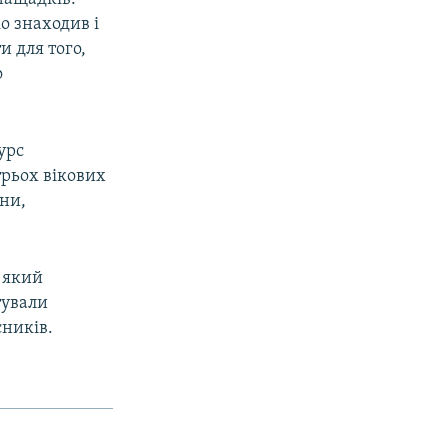
о знаходив і
и для того,
о
урс
 трьох вікових
їни,
 який
тували
сників.