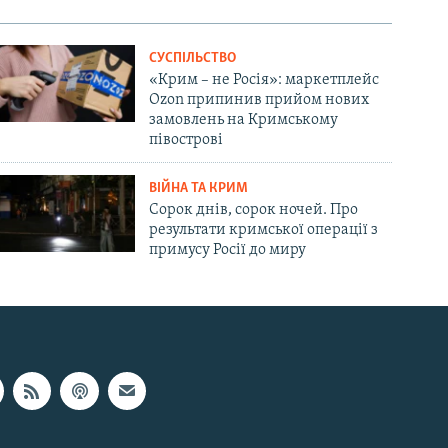
СУСПІЛЬСТВО
«Крим – не Росія»: маркетплейс
Ozon припинив прийом нових
замовлень на Кримському
півострові
ВІЙНА ТА КРИМ
Сорок днів, сорок ночей. Про
результати кримської операції з
примусу Росії до миру