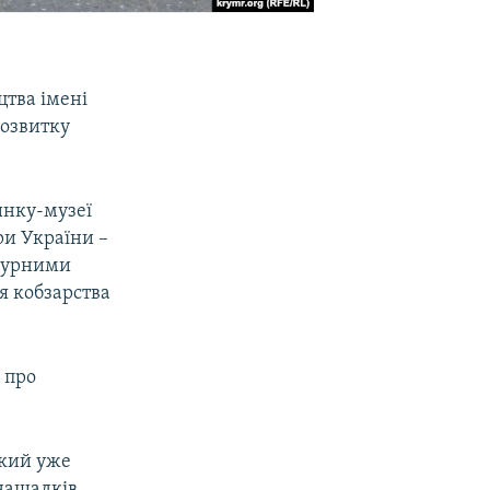
цтва імені
розвитку
инку-музеї
ри України –
ьтурними
я кобзарства
 про
який уже
нащадків.