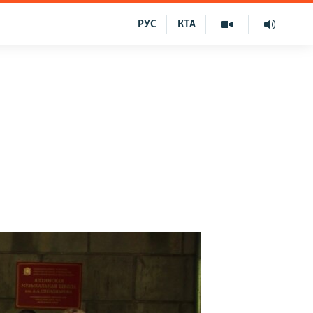
РУС
КТА