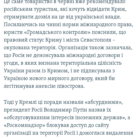
Це саме товариство в червні вже рекомендувало
російським туристам, які хочуть відвідати Крим,
отримувати дозвіл на це від української влади.
Посилаючись на чинні норми міжнародного права,
юристи «Громадського контролю» пояснили, що
правовий статус Криму і міста Севастополя –
окупована територія. Організація також зазначала,
що Росія не денонсувала міжнародні договори і
угоди, в яких визнана територіальна цілісність
України разом із Кримом, і не підписувала з
Україною нового мирного договору, який би
легітимував анексію півострова.
Тоді у Кремлі ці поради назвали «абсурдними»,
президент Росії Володимир Путін назвав їх
«обслуговуванням інтересів іноземних держав», а
«Роскомнадзор» блокував доступ до сайту
організації на території Росії і домоглася видалення