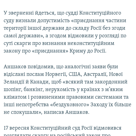
У зверненні йдеться, що судді Конституційного
суду визнали допустимість «приєднання частини
території іншої держави до складу Росії без згоди
самої держави», а згодом відмовили у розгляді по
суті скарги про визнання неконституційним
закону про «приєднання» Криму до Росії.
Аншаков повідомив, що аналогічні заяви були
відіслані послам Норвегії, США, Австралії, Нової
Зеландії й Канади, щоб «всякий там закордонний
шопінг, банкінг, нерухомість у країнах з м’яким
кліматом і розвиненими правовими системами та
інші непотребства «бездуховного» Заходу їх більше
не спокушали», написав Аншаков.
17 вересня Конституційний суд Росії відмовився
розглядати скаргу на російський закон про