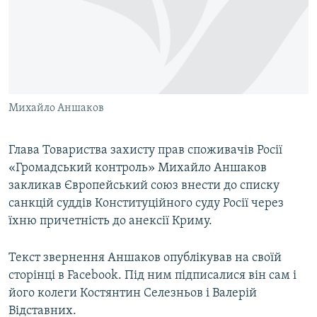
ВІДЕОУРОКИ «ELIFBE»
Русский
СВІДЧЕННЯ ОКУПАЦІЇ
Qırımtatar
УКРАЇНСЬКА ПРОБЛЕМА КРИМУ
ДОЛУЧАЙСЯ!
ІНФОГРАФІКА
Михайло Аншаков
Глава Товариства захисту прав споживачів Росії
Усі сайти RFE/RL
«Громадський контроль» Михайло Аншаков
закликав Європейський союз внести до списку
санкцій суддів Конституційного суду Росії через
їхню причетність до анексії Криму.
Текст звернення Аншаков опублікував на своїй
сторінці в Facebook. Під ним підписалися він сам і
його колеги Костянтин Селезньов і Валерій
Відставних.