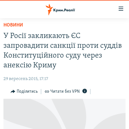
Доступність
посилання
Перейти
НОВИНИ
до
НОВИНИ
У Росії закликають ЄС
основного
ВОДА.КРИМ
матеріалу
запровадити санкції проти суддів
ВІДЕО ТА ФОТО
Перейти
Конституційного суду через
до
ПОЛІТИКА
анексію Криму
основної
БЛОГИ
навігації
29 вересень 2015, 17:17
Перейти
ПОГЛЯД
до
Поділитись
Читати без VPN
ІНТЕРВ'Ю
пошуку
ВСЕ ЗА ДЕНЬ
СПЕЦПРОЕКТИ
ЯК ОБІЙТИ БЛОКУВАННЯ
ДЕПОРТАЦІЯ