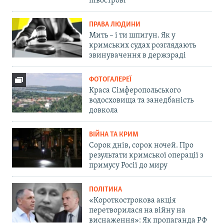
півострові
ПРАВА ЛЮДИНИ
Мить – і ти шпигун. Як у
кримських судах розглядають
звинувачення в держзраді
ФОТОГАЛЕРЕЇ
Краса Сімферопольського
водосховища та занедбаність
довкола
ВІЙНА ТА КРИМ
Сорок днів, сорок ночей. Про
результати кримської операції з
примусу Росії до миру
ПОЛІТИКА
«Короткострокова акція
перетворилася на війну на
виснаження»: Як пропаганда РФ