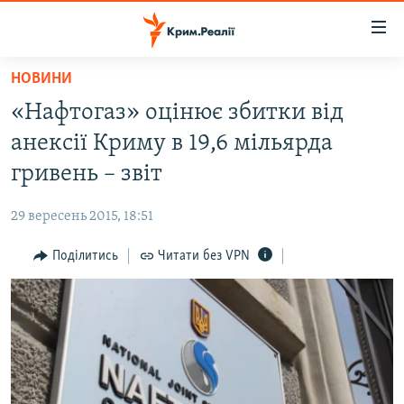
Доступність
посилання
Перейти
НОВИНИ
до
НОВИНИ
«Нафтогаз» оцінює збитки від
основного
ВОДА.КРИМ
матеріалу
анексії Криму в 19,6 мільярда
ВІДЕО ТА ФОТО
Перейти
гривень – звіт
до
ПОЛІТИКА
основної
29 вересень 2015, 18:51
БЛОГИ
навігації
Перейти
Поділитись
Читати без VPN
ПОГЛЯД
до
ІНТЕРВ'Ю
пошуку
ВСЕ ЗА ДЕНЬ
СПЕЦПРОЕКТИ
ЯК ОБІЙТИ БЛОКУВАННЯ
ДЕПОРТАЦІЯ