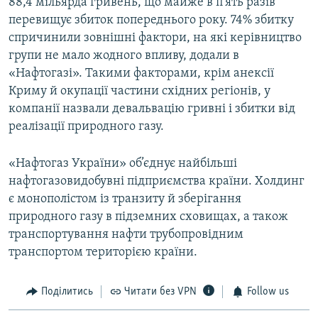
88,4 мільярда гривень, що майже в п’ять разів
перевищує збиток попереднього року. 74% збитку
спричинили зовнішні фактори, на які керівництво
групи не мало жодного впливу, додали в
«Нафтогазі». Такими факторами, крім анексії
Криму й окупації частини східних регіонів, у
компанії назвали девальвацію гривні і збитки від
реалізації природного газу.
«Нафтогаз України» об’єднує найбільші
нафтогазовидобувні підприємства країни. Холдинг
є монополістом із транзиту й зберігання
природного газу в підземних сховищах, а також
транспортування нафти трубопровідним
транспортом територією країни.
Поділитись
Читати без VPN
Follow us