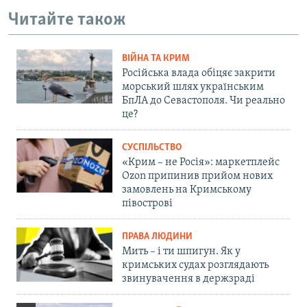
Читайте також
ВІЙНА ТА КРИМ
Російська влада обіцяє закрити
морський шлях українським
БпЛА до Севастополя. Чи реально
це?
СУСПІЛЬСТВО
«Крим – не Росія»: маркетплейс
Ozon припинив прийом нових
замовлень на Кримському
півострові
ПРАВА ЛЮДИНИ
Мить – і ти шпигун. Як у
кримських судах розглядають
звинувачення в держзраді