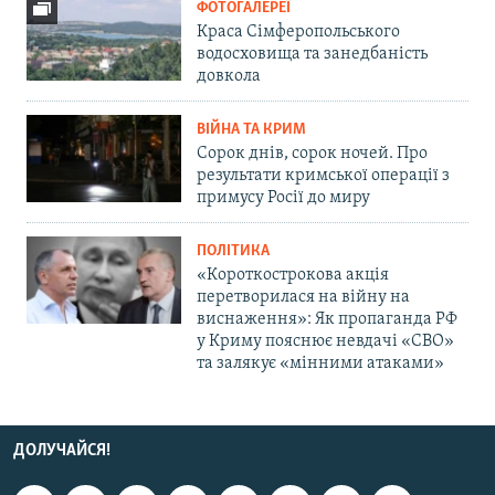
ФОТОГАЛЕРЕЇ
Краса Сімферопольського
водосховища та занедбаність
довкола
ВІЙНА ТА КРИМ
Сорок днів, сорок ночей. Про
результати кримської операції з
примусу Росії до миру
ПОЛІТИКА
«Короткострокова акція
перетворилася на війну на
виснаження»: Як пропаганда РФ
у Криму пояснює невдачі «СВО»
та залякує «мінними атаками»
ДОЛУЧАЙСЯ!