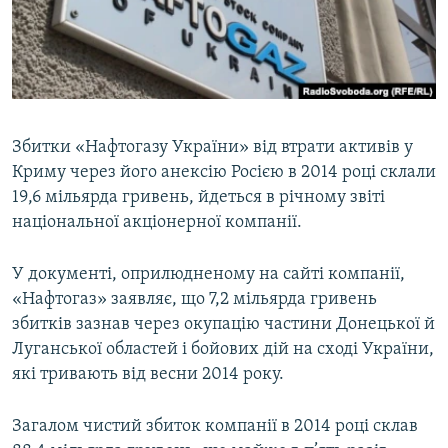
ВІДЕОУРОКИ «ELIFBE»
Русский
СВІДЧЕННЯ ОКУПАЦІЇ
Qırımtatar
УКРАЇНСЬКА ПРОБЛЕМА КРИМУ
ДОЛУЧАЙСЯ!
ІНФОГРАФІКА
Збитки «Нафтогазу України» від втрати активів у
Криму через його анексію Росією в 2014 році склали
19,6 мільярда гривень, йдеться в річному звіті
Усі сайти RFE/RL
національної акціонерної компанії.
У документі, оприлюдненому на сайті компанії,
«Нафтогаз» заявляє, що 7,2 мільярда гривень
збитків зазнав через окупацію частини Донецької й
Луганської областей і бойових дій на сході України,
які тривають від весни 2014 року.
Загалом чистий збиток компанії в 2014 році склав