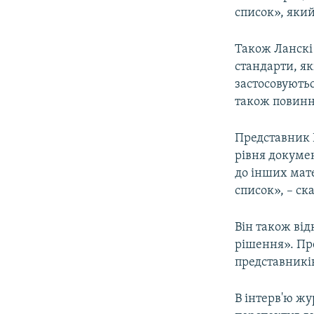
список», який
Також Ланскі
стандарти, як
застосовуютьс
також повинні
Представник Р
рівня докумен
до інших мате
список», – ска
Він також від
рішення». Пре
представників
В інтерв'ю ж