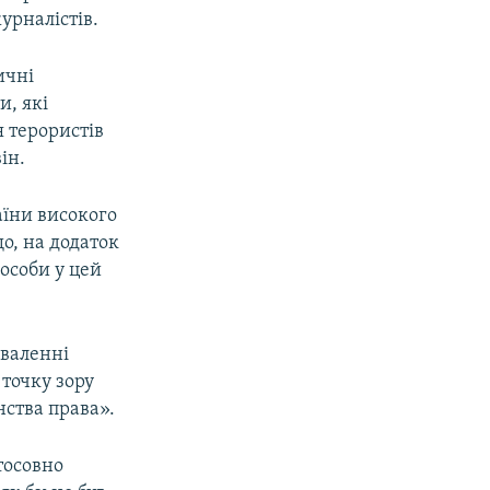
урналістів.
ичні
и, які
я терористів
ін.
аїни високого
о, на додаток
 особи у цей
хваленні
точку зору
нства права».
тосовно