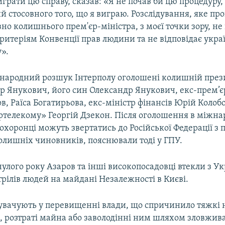
грати цю справу, сказав: «Я не почав би цю процедуру, 
 стосовного того, що я виграю. Розслідування, яке про
вно колишнього прем'єр-міністра, з моєї точки зору, не
ритеріям Конвенції прав людини та не відповідає укра
».
іжнародний розшук Інтерполу оголошені колишній пре
ор Янукович, його син Олександр Янукович, екс-прем’є
, Раїса Богатирьова, екс-міністр фінансів Юрій Колоб
ртелекому» Георгій Дзекон. Після оголошення в міжн
охоронці можуть звертатись до Російської Федерації з
олишніх чиновників, пояснювали тоді у ГПУ.
лого року Азаров та інші високопосадовці втекли з Ук
рілів людей на майдані Незалежності в Києві.
увачують у перевищенні влади, що спричинило тяжкі 
, розтраті майна або заволодінні ним шляхом зловжив