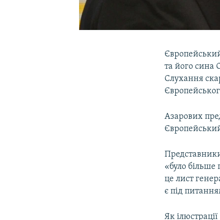
Європейський
та його сина 
Слухання скар
Європейськог
Азарових пред
Європейський
Представники
«було більше
це лист генер
є під питання
Як ілюстрації