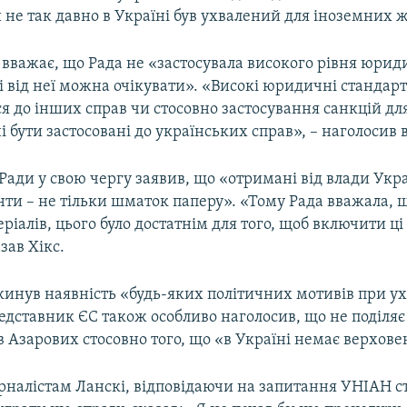
 не так давно в Україні був ухвалений для іноземних ж
 вважає, що Рада не «застосувала високого рівня юрид
і від неї можна очікувати». «Високі юридичні стандарт
я до інших справ чи стосовно застосування санкцій дл
 бути застосовані до українських справ», – наголосив в
ади у свою чергу заявив, що «отримані від влади Укр
ти – не тільки шматок паперу». «Тому Рада вважала, щ
ріалів, цього було достатнім для того, щоб включити ці
зав Хікс.
кинув наявність «будь-яких політичних мотивів при у
дставник ЄС також особливо наголосив, що не поділяє 
 Азарових стосовно того, що «в Україні немає верхове
урналістам Ланскі, відповідаючи на запитання УНІАН с