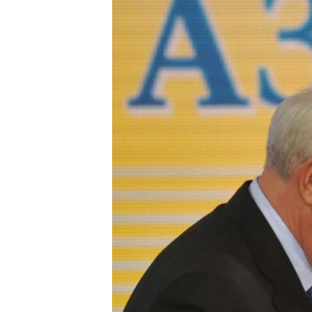
ВІДЕОУРОКИ «ELIFBE»
СВІДЧЕННЯ ОКУПАЦІЇ
УКРАЇНСЬКА ПРОБЛЕМА КРИМУ
ІНФОГРАФІКА