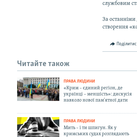
службовим ст
За останніми 
створення «к
Поділитис
Читайте також
ПРАВА ЛЮДИНИ
«Крим – єдиний регіон, де
українці – меншість»: дискусія
навколо нової пам'ятної дати
ПРАВА ЛЮДИНИ
Мить – і ти шпигун. Як у
кримських судах розглядають