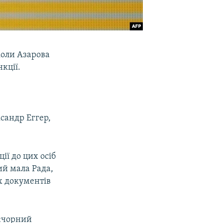
коли Азарова
кції.
ксандр Еггер,
ї до цих осіб
ий мала Рада,
их документів
 «чорний