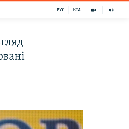
РУС
КТА
згляд
овані