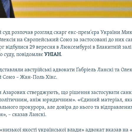
 суд розпочав розгляд скарг екс-прем'єра України Ми
Олексія на Європейський Союз за застосовані до них сан
г відбулися 29 вересня в Люксембурзі в Блакитній залі
о суду, повідомляє
УНІАН
.
ставляли австрійські адвокати Ґабріель Ланскі та Оле
 Союз – Жан-Поль Хікс.
 Азарових стверджують, що рішення застосувати санкці
 політичним, аніж юридичним». «Єдиний матеріал, як
ального прокурора, але довіра до нього та відправлен
м», – сказав Ланскі.
 «низької якості української влади» адвокат вказав на