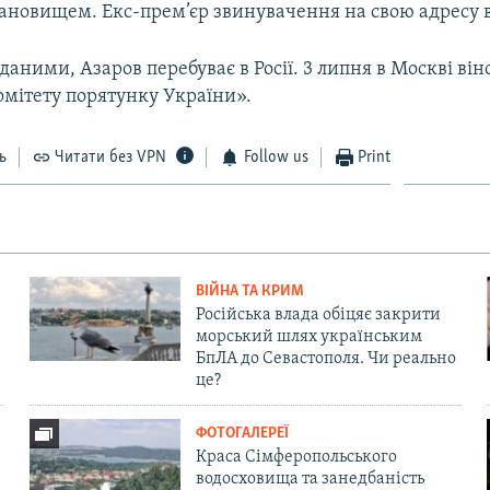
ановищем. Екс-прем’єр звинувачення на свою адресу в
даними, Азаров перебуває в Росії. 3 липня в Москві він
омітету порятунку України».
ь
Читати без VPN
Follow us
Print
ВІЙНА ТА КРИМ
Російська влада обіцяє закрити
морський шлях українським
БпЛА до Севастополя. Чи реально
це?
ФОТОГАЛЕРЕЇ
Краса Сімферопольського
водосховища та занедбаність