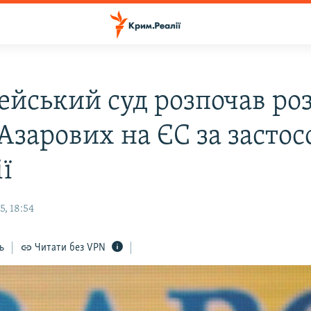
ейський суд розпочав ро
Азарових на ЄС за застос
ї
, 18:54
ь
Читати без VPN