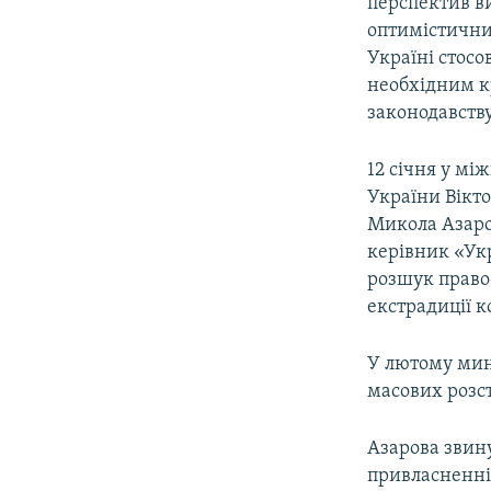
перспектив ви
оптимістичний
Україні стосо
необхідним к
законодавству
12 січня у м
України Вікт
Микола Азаров
керівник «Ук
розшук право
екстрадиції к
У лютому мину
масових розст
Азарова звин
привласненні