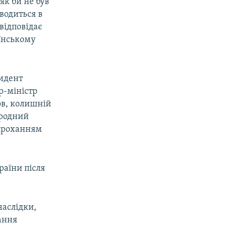
як би не був
водиться в
 відповідає
їнському
зидент
р-міністр
ов, колишній
ародний
 проханням
раїни після
наслідки,
ання