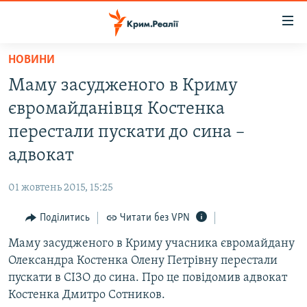
Доступність
посилання
Перейти
НОВИНИ
до
НОВИНИ
Маму засудженого в Криму
основного
ВОДА.КРИМ
матеріалу
євромайданівця Костенка
ВІДЕО ТА ФОТО
Перейти
перестали пускати до сина –
до
ПОЛІТИКА
адвокат
основної
БЛОГИ
навігації
01 жовтень 2015, 15:25
Перейти
ПОГЛЯД
до
Поділитись
Читати без VPN
ІНТЕРВ'Ю
пошуку
Маму засудженого в Криму учасника євромайдану
ВСЕ ЗА ДЕНЬ
Олександра Костенка Олену Петрівну перестали
СПЕЦПРОЕКТИ
пускати в СІЗО до сина. Про це повідомив адвокат
Костенка Дмитро Сотников.
ЯК ОБІЙТИ БЛОКУВАННЯ
ДЕПОРТАЦІЯ