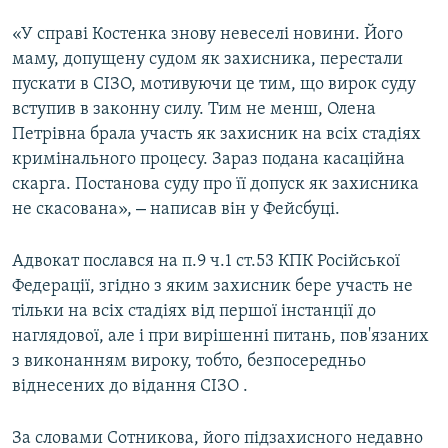
ВІДЕОУРОКИ «ELIFBE»
«У справі Костенка знову невеселі новини. Його
Русский
СВІДЧЕННЯ ОКУПАЦІЇ
маму, допущену судом як захисника, перестали
Qırımtatar
пускати в СІЗО, мотивуючи це тим, що вирок суду
УКРАЇНСЬКА ПРОБЛЕМА КРИМУ
вступив в законну силу. Тим не менш, Олена
ДОЛУЧАЙСЯ!
ІНФОГРАФІКА
Петрівна брала участь як захисник на всіх стадіях
кримінального процесу. Зараз подана касаційна
скарга. Постанова суду про її допуск як захисника
–
не скасована»,
написав він у Фейсбуці.
Усі сайти RFE/RL
Адвокат послався на п.9 ч.1 ст.53 КПК Російської
Федерації, згідно з яким захисник бере участь не
тільки на всіх стадіях від першої інстанції до
наглядової, але і при вирішенні питань, пов'язаних
з виконанням вироку, тобто, безпосередньо
віднесених до відання СІЗО .
За словами Сотникова, його підзахисного недавно