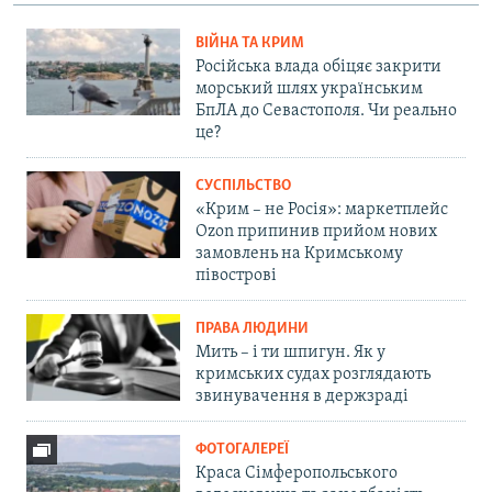
ВІЙНА ТА КРИМ
Російська влада обіцяє закрити
морський шлях українським
БпЛА до Севастополя. Чи реально
це?
СУСПІЛЬСТВО
«Крим – не Росія»: маркетплейс
Ozon припинив прийом нових
замовлень на Кримському
півострові
ПРАВА ЛЮДИНИ
Мить – і ти шпигун. Як у
кримських судах розглядають
звинувачення в держзраді
ФОТОГАЛЕРЕЇ
Краса Сімферопольського