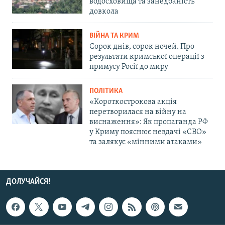
водосховища та занедбаність
довкола
ВІЙНА ТА КРИМ
Сорок днів, сорок ночей. Про
результати кримської операції з
примусу Росії до миру
ПОЛІТИКА
«Короткострокова акція
перетворилася на війну на
виснаження»: Як пропаганда РФ
у Криму пояснює невдачі «СВО»
та залякує «мінними атаками»
ДОЛУЧАЙСЯ!