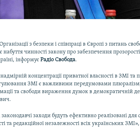
рганізації з безпеки і співпраці в Європі з питань сво
є набуття чинності закону про забезпечення прозорості
країні, інформує
Радіо Свобода
.
надмірній концентрації приватної власності в ЗМІ та 
егулювання ЗМІ є важливими передумовами плюралізму
рмації та свободи вираження думок в демократичній де
ович.
і законодавчі заходи будуть ефективно реалізовані для
ті та редакційної незалежності всіх українських ЗМІ»,