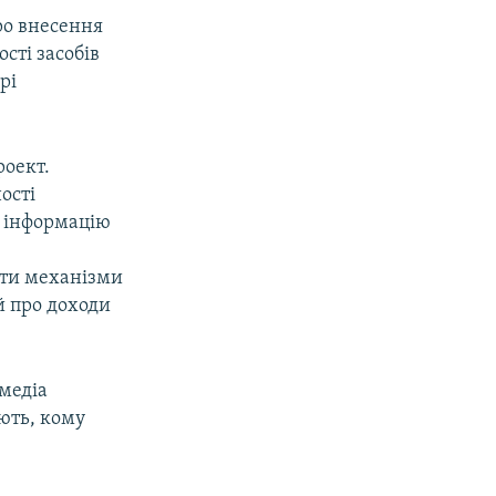
ро внесення
сті засобів
рі
роект.
ості
и інформацію
ити механізми
й про доходи
 медіа
ють, кому