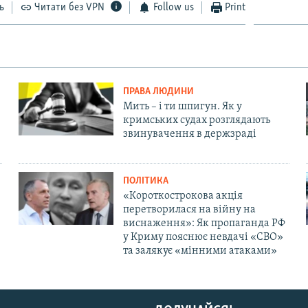
ь
Читати без VPN
Follow us
Print
ПРАВА ЛЮДИНИ
Мить – і ти шпигун. Як у
кримських судах розглядають
звинувачення в держзраді
ПОЛІТИКА
«Короткострокова акція
перетворилася на війну на
виснаження»: Як пропаганда РФ
у Криму пояснює невдачі «СВО»
та залякує «мінними атаками»