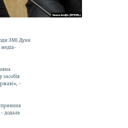
боди ЗМІ Дуня
 медіа-
повна
 засобів
ржаві», –
 сприяння
 – додала