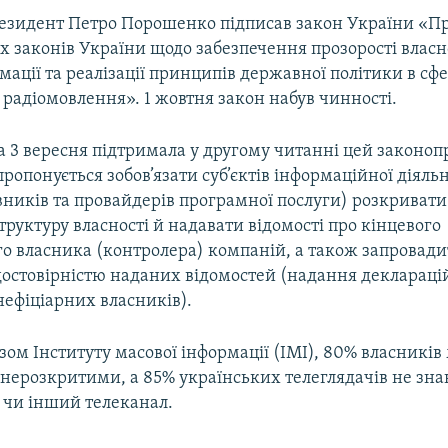
резидент Петро Порошенко підписав закон України «П
х законів України щодо забезпечення прозорості власно
мації та реалізації принципів державної політики в сфе
 радіомовлення». 1 жовтня закон набув чинності.
 3 вересня підтримала у другому читанні цей законоп
опонується зобов’язати суб’єктів інформаційної діяльн
вників та провайдерів програмної послуги) розкриват
труктуру власності й надавати відомості про кінцевого
го власника (контролера) компаній, а також запровад
достовірністю наданих відомостей (надання деклараці
нефіціарних власників).
ізом Інституту масової інформації (ІМІ), 80% власників
нерозкритими, а 85% українських телеглядачів не зна
 чи інший телеканал.