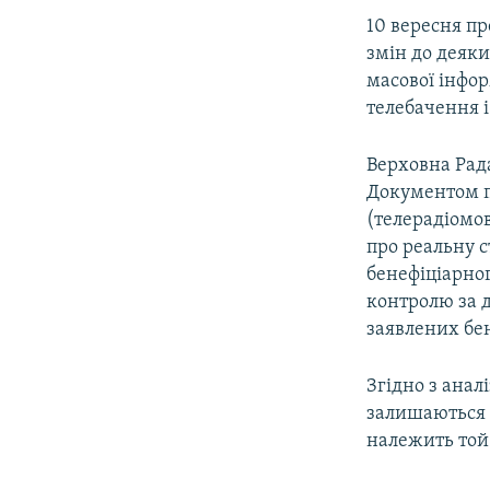
10 вересня п
змін до деяки
масової інфор
телебачення і
Верховна Рада
Документом пр
(телерадіомо
про реальну с
бенефіціарно
контролю за 
заявлених бе
Згідно з анал
залишаються 
належить той