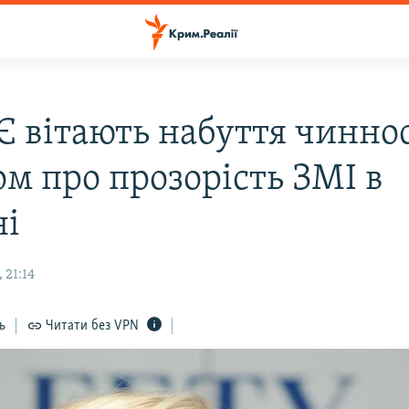
Є вітають набуття чиннос
ом про прозорість ЗМІ в
ні
 21:14
ь
Читати без VPN