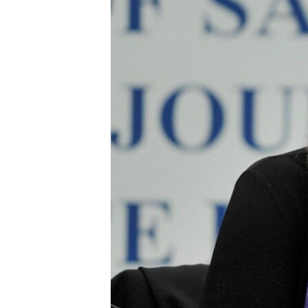
ВІДЕОУРОКИ «ELIFBE»
СВІДЧЕННЯ ОКУПАЦІЇ
УКРАЇНСЬКА ПРОБЛЕМА КРИМУ
ІНФОГРАФІКА