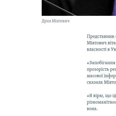
Дуня Міятович
Представник О
Міятович віта
власності в У
«Запобігання 
прозорість р
масової інфо
сказала Міят
«Я вірю, що ц
різноманітнос
вона.