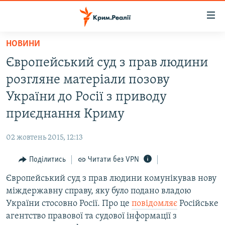
Доступність
посилання
Перейти
НОВИНИ
до
НОВИНИ
Європейський суд з прав людини
основного
ВОДА.КРИМ
матеріалу
розгляне матеріали позову
ВІДЕО ТА ФОТО
Перейти
України до Росії з приводу
до
ПОЛІТИКА
приєднання Криму
основної
БЛОГИ
навігації
02 жовтень 2015, 12:13
Перейти
ПОГЛЯД
до
Поділитись
Читати без VPN
ІНТЕРВ'Ю
пошуку
Європейський суд з прав людини комунікував нову
ВСЕ ЗА ДЕНЬ
міждержавну справу, яку було подано владою
СПЕЦПРОЕКТИ
України стосовно Росії. Про це
повідомляє
Російське
агентство правової та судової інформації з
ЯК ОБІЙТИ БЛОКУВАННЯ
ДЕПОРТАЦІЯ