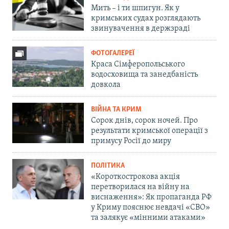
Мить – і ти шпигун. Як у
кримських судах розглядають
звинувачення в держзраді
ФОТОГАЛЕРЕЇ
Краса Сімферопольського
водосховища та занедбаність
довкола
ВІЙНА ТА КРИМ
Сорок днів, сорок ночей. Про
результати кримської операції з
примусу Росії до миру
ПОЛІТИКА
«Короткострокова акція
перетворилася на війну на
виснаження»: Як пропаганда РФ
у Криму пояснює невдачі «СВО»
та залякує «мінними атаками»