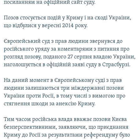
посиланням на офіційний сайт суду.
ВІДЕОУРОКИ «ELIFBE»
Русский
СВІДЧЕННЯ ОКУПАЦІЇ
Позов стосується подій у Криму і на сході України,
Qırımtatar
що відбулися у вересні 2014 року.
УКРАЇНСЬКА ПРОБЛЕМА КРИМУ
ДОЛУЧАЙСЯ!
ІНФОГРАФІКА
Європейський суд з прав людини звернувся до
російського уряду за коментарями з питання про
розгляд позову, поданого 27 серпня владою України,
наголошується в офіційній заяві суду в Страсбурзі.
Усі сайти RFE/RL
На даний момент в Європейському суді з прав
людини залишаються три міждержавні позови
України проти Росії, в тому числі з вимогою про
стягнення шкоди за анексію Криму.
Тим часом російська влада вважає позови Києва
безперспективними, заявляючи, що приєднання
Криму до Росії за результатами референдуму було