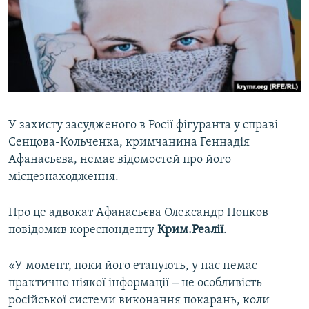
ВІДЕОУРОКИ «ELIFBE»
Русский
СВІДЧЕННЯ ОКУПАЦІЇ
Qırımtatar
УКРАЇНСЬКА ПРОБЛЕМА КРИМУ
ДОЛУЧАЙСЯ!
ІНФОГРАФІКА
У захисту засудженого в Росії фігуранта у справі
Сенцова-Кольченка, кримчанина Геннадія
Усі сайти RFE/RL
Афанасьєва, немає відомостей про його
місцезнаходження.
Про це адвокат Афанасьєва Олександр Попков
повідомив кореспонденту
Крим.Реалії
.
«У момент, поки його етапують, у нас немає
–
практично ніякої інформації
це особливість
російської системи виконання покарань, коли