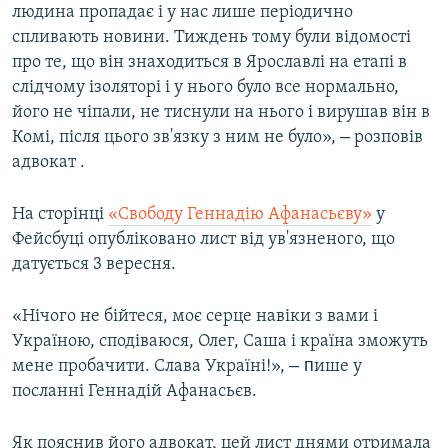
людина пропадає і у нас лише періодично
спливають новини. Тиждень тому були відомості
про те, що він знаходиться в Ярославлі на етапі в
слідчому ізоляторі і у нього було все нормально,
його не чіпали, не тиснули на нього і вирушав він в
–
Комі, після цього зв'язку з ним не було»,
розповів
адвокат .
На сторінці
«Свободу Геннадію Афанасьєву»
у
Фейсбуці опубліковано лист від ув'язненого, що
датується 3 вересня.
«Нічого не бійтеся, моє серце навіки з вами і
Україною, сподіваюся, Олег, Саша і країна зможуть
– п
мене пробачити. Слава Україні!»,
ише у
посланні Геннадій Афанасьєв.
Як пояснив його адвокат, цей лист днями отримала