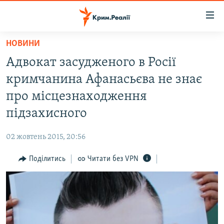
Доступність
посилання
Перейти
НОВИНИ
до
НОВИНИ
Адвокат засудженого в Росії
основного
ВОДА.КРИМ
матеріалу
кримчанина Афанасьєва не знає
ВІДЕО ТА ФОТО
Перейти
про місцезнаходження
до
ПОЛІТИКА
підзахисного
основної
БЛОГИ
навігації
02 жовтень 2015, 20:56
Перейти
ПОГЛЯД
до
Поділитись
Читати без VPN
ІНТЕРВ'Ю
пошуку
ВСЕ ЗА ДЕНЬ
СПЕЦПРОЕКТИ
ЯК ОБІЙТИ БЛОКУВАННЯ
ДЕПОРТАЦІЯ