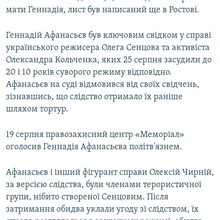
мати Геннадія, лист був написаний ще в Ростові.
Геннадій Афанасьєв був ключовим свідком у справі
українського режисера Олега Сенцова та активіста
Олександра Кольченка, яких 25 серпня засудили до
20 і 10 років суворого режиму відповідно.
Афанасьєв на суді відмовився від своїх свідчень,
зізнавшись, що слідство отримало їх раніше
шляхом тортур.
19 серпня правозахисний центр «Меморіал»
оголосив Геннадія Афанасьєва політв'язнем.
Афанасьєв і інший фігурант справи Олексій Чирній,
за версією слідства, були членами терористичної
групи, нібито створеної Сенцовим. Після
затримання обидва уклали угоду зі слідством, їх