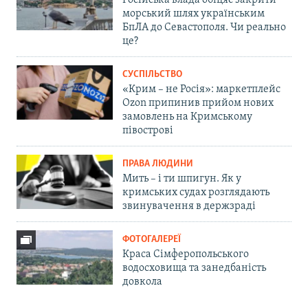
Російська влада обіцяє закрити
морський шлях українським
БпЛА до Севастополя. Чи реально
це?
СУСПІЛЬСТВО
«Крим – не Росія»: маркетплейс
Ozon припинив прийом нових
замовлень на Кримському
півострові
ПРАВА ЛЮДИНИ
Мить – і ти шпигун. Як у
кримських судах розглядають
звинувачення в держзраді
ФОТОГАЛЕРЕЇ
Краса Сімферопольського
водосховища та занедбаність
довкола