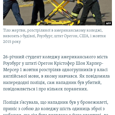
ВІДЕОУРОКИ «ELIFBE»
Русский
СВІДЧЕННЯ ОКУПАЦІЇ
Qırımtatar
УКРАЇНСЬКА ПРОБЛЕМА КРИМУ
Тіло жертви, розстріляної в американському коледжі,
ДОЛУЧАЙСЯ!
ІНФОГРАФІКА
вивозять з будівлі, Роузбург, штат Орегон, США, 1 жовтня
2015 року
Усі сайти RFE/RL
26-річний студент коледжу американського міста
Роузбург у штаті Орегон Крістофер Шон Харпер-
Мерсер 1 жовтня розстріляв одногрупників у класі
англійської мови, в якому навчався. Як повідомила
напередодні поліція, сам нападник був убитий,
повідомляється і про кількох поранених.
Поліція з’ясувала, що нападник був у бронежилеті,
приніс з собою до коледжу шість одиниць зброї з