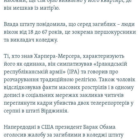
набоями, ще сім було виявлено у його квартирі, де
він мешкав із матір’ю.
Влада штату повідомила, що серед загиблих – люди
віком від 18 до 67 років, це зокрема першокурсники
та викладач коледжу.
Ті, хто знав Харпера-Мерсера, характеризують
його як одинака, він симпатизував «Ірландській
республіканській армії» (ІРА) та говорив про
розчарування традиційною релігією. Також чоловік
відслідковував факти масових розстрілів і в одному
дописі в соціальних мережах закликав читачів
переглянути кадри убивства двох телерепортерів у
серпні в штаті Вірджинія.
Напередодні в США президент Барак Обама
оголосив жалобу за загиблими в коледжі штату