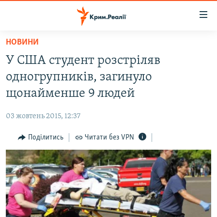
Доступність
посилання
Перейти
НОВИНИ
до
НОВИНИ
У США студент розстріляв
основного
ВОДА.КРИМ
матеріалу
одногрупників, загинуло
ВІДЕО ТА ФОТО
Перейти
щонайменше 9 людей
до
ПОЛІТИКА
основної
03 жовтень 2015, 12:37
БЛОГИ
навігації
Перейти
Поділитись
Читати без VPN
ПОГЛЯД
до
ІНТЕРВ'Ю
пошуку
ВСЕ ЗА ДЕНЬ
СПЕЦПРОЕКТИ
ЯК ОБІЙТИ БЛОКУВАННЯ
ДЕПОРТАЦІЯ