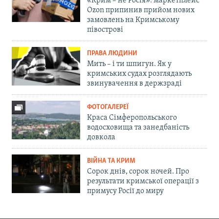
«Крим – не Росія»: маркетплейс
Ozon припинив прийом нових
замовлень на Кримському
півострові
ПРАВА ЛЮДИНИ
Мить – і ти шпигун. Як у
кримських судах розглядають
звинувачення в держзраді
ФОТОГАЛЕРЕЇ
Краса Сімферопольського
водосховища та занедбаність
довкола
ВІЙНА ТА КРИМ
Сорок днів, сорок ночей. Про
результати кримської операції з
примусу Росії до миру