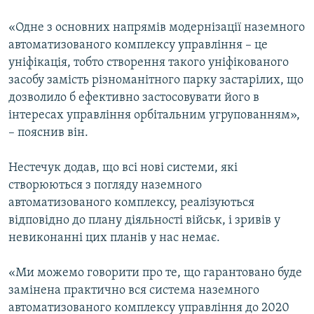
ВІДЕОУРОКИ «ELIFBE»
Русский
«Одне з основних напрямів модернізації наземного
СВІДЧЕННЯ ОКУПАЦІЇ
автоматизованого комплексу управління – це
Qırımtatar
уніфікація, тобто створення такого уніфікованого
УКРАЇНСЬКА ПРОБЛЕМА КРИМУ
засобу замість різноманітного парку застарілих, що
ДОЛУЧАЙСЯ!
ІНФОГРАФІКА
дозволило б ефективно застосовувати його в
інтересах управління орбітальним угрупованням»,
– пояснив він.
Усі сайти RFE/RL
Нестечук додав, що всі нові системи, які
створюються з погляду наземного
автоматизованого комплексу, реалізуються
відповідно до плану діяльності військ, і зривів у
невиконанні цих планів у нас немає.
«Ми можемо говорити про те, що гарантовано буде
замінена практично вся система наземного
автоматизованого комплексу управління до 2020