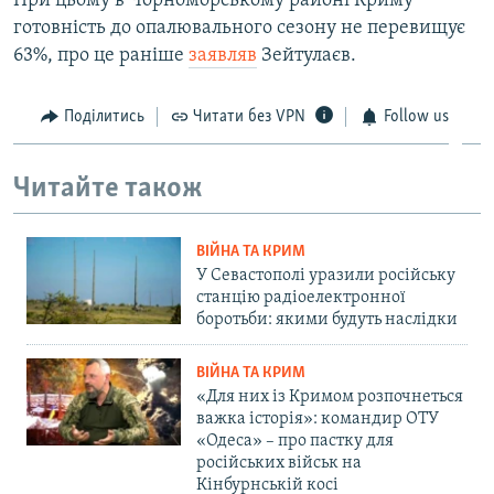
При цьому в Чорноморському районі Криму
готовність до опалювального сезону не перевищує
63%, про це раніше
заявляв
Зейтулаєв.
Поділитись
Читати без VPN
Follow us
Читайте також
ВІЙНА ТА КРИМ
У Севастополі уразили російську
станцію радіоелектронної
боротьби: якими будуть наслідки
ВІЙНА ТА КРИМ
«Для них із Кримом розпочнеться
важка історія»: командир ОТУ
«Одеса» – про пастку для
російських військ на
Кінбурнській косі