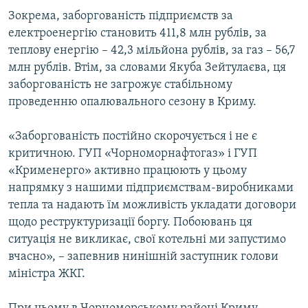
ВІДЕОУРОКИ «ELIFBE»
Зокрема, заборгованість підприємств за
Русский
електроенергію становить 411,8 млн рублів, за
СВІДЧЕННЯ ОКУПАЦІЇ
Qırımtatar
теплову енергію – 42,3 мільйона рублів, за газ – 56,7
УКРАЇНСЬКА ПРОБЛЕМА КРИМУ
млн рублів. Втім, за словами Якуба Зейтулаєва, ця
заборгованість не загрожує стабільному
ДОЛУЧАЙСЯ!
ІНФОГРАФІКА
проведенню опалювального сезону в Криму.
«Заборгованість постійно скорочується і не є
Усі сайти RFE/RL
критичною. ГУП «Чорноморнафтогаз» і ГУП
«Крименерго» активно працюють у цьому
напрямку з нашими підприємствам-виробниками
тепла та надають їм можливість укладати договори
щодо реструктуризації боргу. Побоювань ця
ситуація не викликає, свої котельні ми запустимо
вчасно», – запевнив нинішній заступник голови
міністра ЖКГ.