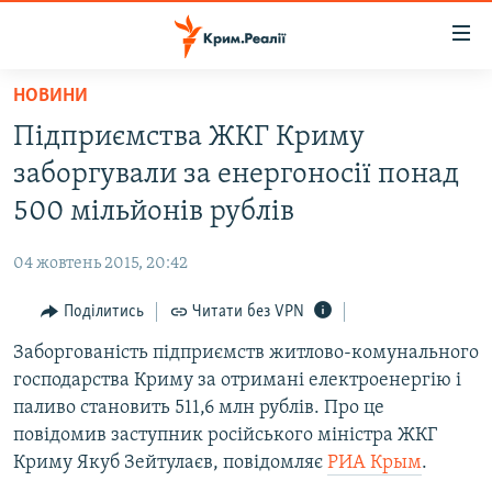
Доступність
посилання
Перейти
НОВИНИ
до
НОВИНИ
Підприємства ЖКГ Криму
основного
ВОДА.КРИМ
матеріалу
заборгували за енергоносії понад
ВІДЕО ТА ФОТО
Перейти
500 мільйонів рублів
до
ПОЛІТИКА
основної
04 жовтень 2015, 20:42
БЛОГИ
навігації
Перейти
Поділитись
Читати без VPN
ПОГЛЯД
до
Заборгованість підприємств житлово-комунального
ІНТЕРВ'Ю
пошуку
господарства Криму за отримані електроенергію і
ВСЕ ЗА ДЕНЬ
паливо становить 511,6 млн рублів. Про це
СПЕЦПРОЕКТИ
повідомив заступник російського міністра ЖКГ
Криму Якуб Зейтулаєв, повідомляє
РИА Крым
.
ЯК ОБІЙТИ БЛОКУВАННЯ
ДЕПОРТАЦІЯ