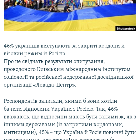
ВІДЕОУРОКИ «ELIFBE»
Русский
СВІДЧЕННЯ ОКУПАЦІЇ
Qırımtatar
УКРАЇНСЬКА ПРОБЛЕМА КРИМУ
ДОЛУЧАЙСЯ!
ІНФОГРАФІКА
46% українців виступають за закриті кордони й
візовий режим із Росією.
Про це свідчать результати опитування,
Усі сайти RFE/RL
проведеного Київським міжнародним інститутом
соціології та російської недержавної дослідницької
організації «Левада-Центр».
Респондентів запитали, якими б вони хотіли
бачити відносини України з Росією. Так, 46%
вважають, що відносини мають бути такими ж, як з
іншими державами (із закритими кордонами,
митницями), 45% – що Україна й Росія повинні бути