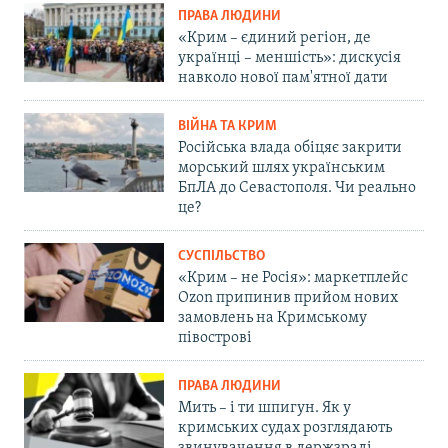
ПРАВА ЛЮДИНИ
«Крим – єдиний регіон, де
українці – меншість»: дискусія
навколо нової пам'ятної дати
ВІЙНА ТА КРИМ
Російська влада обіцяє закрити
морський шлях українським
БпЛА до Севастополя. Чи реально
це?
СУСПІЛЬСТВО
«Крим – не Росія»: маркетплейс
Ozon припинив прийом нових
замовлень на Кримському
півострові
ПРАВА ЛЮДИНИ
Мить – і ти шпигун. Як у
кримських судах розглядають