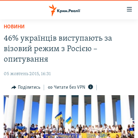
Доступність
посилання
Перейти
НОВИНИ
до
НОВИНИ
46% українців виступають за
основного
ВОДА.КРИМ
матеріалу
візовий режим з Росією –
ВІДЕО ТА ФОТО
Перейти
опитування
до
ПОЛІТИКА
основної
05 жовтень 2015, 16:31
БЛОГИ
навігації
Перейти
Поділитись
Читати без VPN
ПОГЛЯД
до
ІНТЕРВ'Ю
пошуку
ВСЕ ЗА ДЕНЬ
СПЕЦПРОЕКТИ
ЯК ОБІЙТИ БЛОКУВАННЯ
ДЕПОРТАЦІЯ