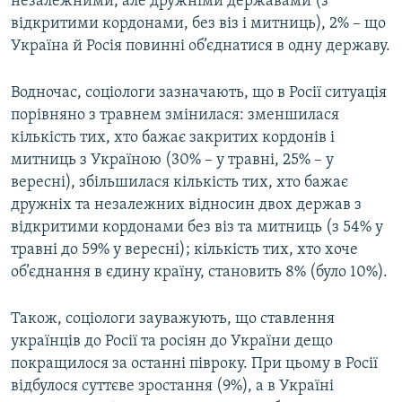
незалежними, але дружніми державами (з
відкритими кордонами, без віз і митниць), 2% – що
Україна й Росія повинні об’єднатися в одну державу.
Водночас, соціологи зазначають, що в Росії ситуація
порівняно з травнем змінилася: зменшилася
кількість тих, хто бажає закритих кордонів і
митниць з Україною (30% – у травні, 25% – у
вересні), збільшилася кількість тих, хто бажає
дружніх та незалежних відносин двох держав з
відкритими кордонами без віз та митниць (з 54% у
травні до 59% у вересні); кількість тих, хто хоче
об’єднання в єдину країну, становить 8% (було 10%).
Також, соціологи зауважують, що ставлення
українців до Росії та росіян до України дещо
покращилося за останні півроку. При цьому в Росії
відбулося суттєве зростання (9%), а в Україні