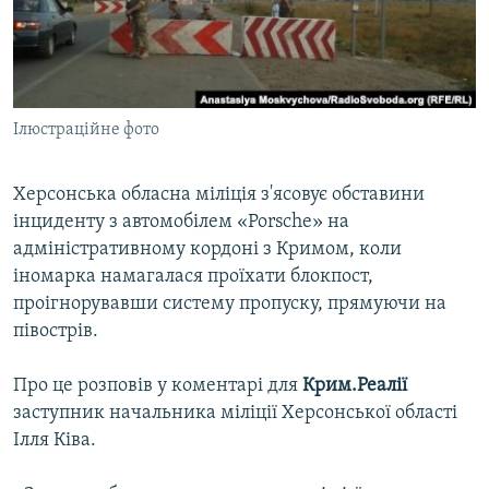
ВІДЕОУРОКИ «ELIFBE»
Русский
СВІДЧЕННЯ ОКУПАЦІЇ
Qırımtatar
УКРАЇНСЬКА ПРОБЛЕМА КРИМУ
Ілюстраційне фото
ДОЛУЧАЙСЯ!
ІНФОГРАФІКА
Херсонська обласна міліція з'ясовує обставини
інциденту з автомобілем «Porsche» на
Усі сайти RFE/RL
адміністративному кордоні з Кримом, коли
іномарка намагалася проїхати блокпост,
проігнорувавши систему пропуску, прямуючи на
півострів.
Про це розповів у коментарі для
Крим.Реалії
заступник начальника міліції Херсонської області
Ілля Ківа.