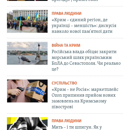
ПРАВА ЛЮДИНИ
«Крим – єдиний регіон, де
українці – меншість»: дискусія
навколо нової пам'ятної дати
ВІЙНА ТА КРИМ
Російська влада обіцяє закрити
морський шлях українським
БпЛА до Севастополя. Чи реально
це?
СУСПІЛЬСТВО
«Крим – не Росія»: маркетплейс
Ozon припинив прийом нових
замовлень на Кримському
півострові
ПРАВА ЛЮДИНИ
Мить – і ти шпигун. Як у