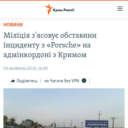
Доступність
посилання
Перейти
НОВИНИ
до
НОВИНИ
Міліція з'ясовує обставини
основного
ВОДА.КРИМ
матеріалу
інциденту з «Porsche» на
ВІДЕО ТА ФОТО
Перейти
адмінкордоні з Кримом
до
ПОЛІТИКА
основної
05 жовтень 2015, 16:49
БЛОГИ
навігації
Перейти
Поділитись
Читати без VPN
ПОГЛЯД
до
ІНТЕРВ'Ю
пошуку
ВСЕ ЗА ДЕНЬ
СПЕЦПРОЕКТИ
ЯК ОБІЙТИ БЛОКУВАННЯ
ДЕПОРТАЦІЯ