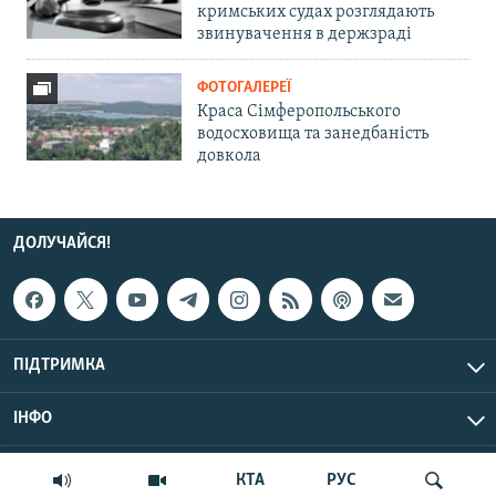
кримських судах розглядають
звинувачення в держзраді
ФОТОГАЛЕРЕЇ
Краса Сімферопольського
водосховища та занедбаність
довкола
ДОЛУЧАЙСЯ!
ПІДТРИМКА
ІНФО
© Крим.Реалії, 2026 | Усі права застережено.
КТА
РУС