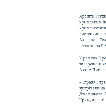
Арешти і суди
кримським па
кримськотата
виступили гла
Аксьонов. Тод
після анексі
У рамках її р
заворушеннях
Ахтем Чийгоз.
«Справа 3 тра
зустрічали н
Джемільова. Т
Крим, а пізні