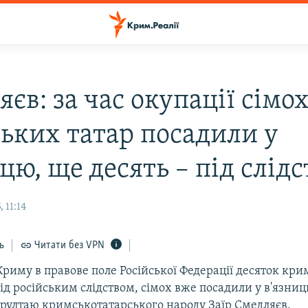
єв: за час окупації сімо
ьких татар посадили у
цю, ще десять – під слід
 11:14
ь
Читати без VPN
риму в правове поле Російської Федерації десяток кри
ід російським слідством, сімох вже посадили у в'язниц
урултаю кримськотатарського народу Заїр Смедляєв.