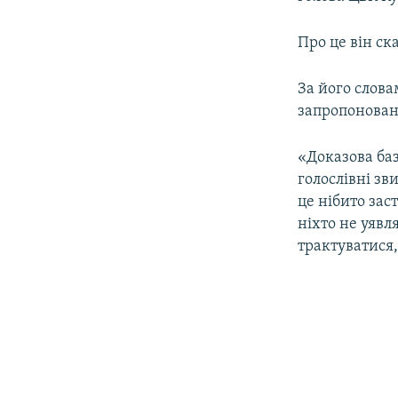
ВІДЕОУРОКИ «ELIFBE»
СВІДЧЕННЯ ОКУПАЦІЇ
Про це він ск
УКРАЇНСЬКА ПРОБЛЕМА КРИМУ
За його слова
ІНФОГРАФІКА
запропонован
«Доказова баз
голослівні зв
це нібито зас
ніхто не уявл
трактуватися,