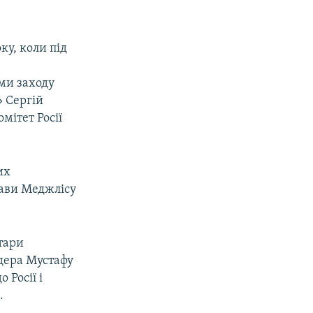
ку, коли під
ми заходу
» Сергій
мітет Росії
их
лави Меджлісу
атари
дера Мустафу
 Росії і
.