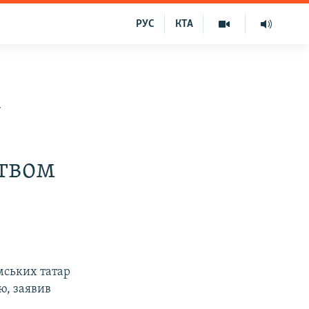
РУС
КТА
х
ством
мських татар
ю, заявив