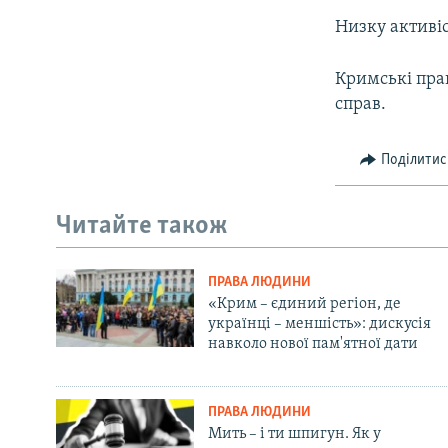
Низку активіс
Кримські пра
справ.
Поділитис
Читайте також
ПРАВА ЛЮДИНИ
«Крим – єдиний регіон, де
українці – меншість»: дискусія
навколо нової пам'ятної дати
ПРАВА ЛЮДИНИ
Мить – і ти шпигун. Як у