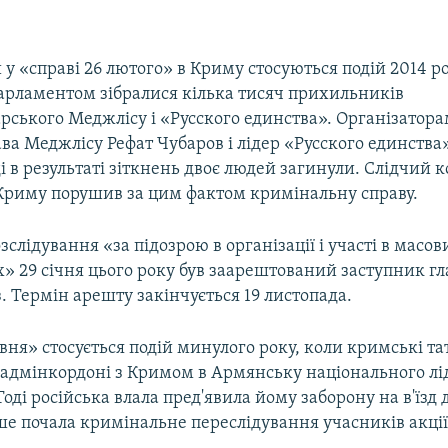
 у «справі 26 лютого» в Криму стосуються подій 2014 ро
рламентом зібралися кілька тисяч прихильників
рського Меджлісу і «Русского единства». Організатора
ва Меджлісу Рефат Чубаров і лідер «Русского единства
і в результаті зіткнень двоє людей загинули. Слідчий ко
ї Криму порушив за цим фактом кримінальну справу.
озслідування «за підозрою в організації і участі в масов
» 29 січня цього року був заарештований заступник г
 Термін арешту закінчується 19 листопада.
вня» стосується подій минулого року, коли кримські т
а адмінкордоні з Кримом в Армянську національного лі
оді російська влала пред'явила йому заборону на в'їзд до
ше почала кримінальне переслідування учасників акції