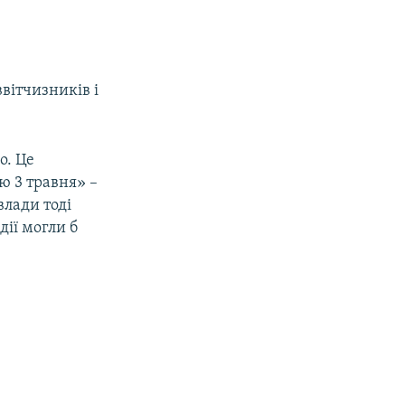
вітчизників і
о. Це
ю 3 травня» –
влади тоді
дії могли б