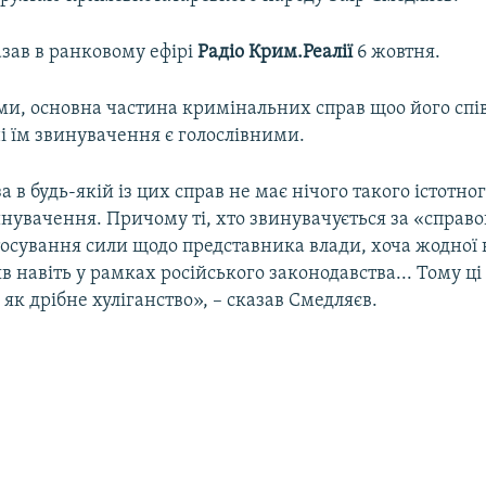
азав в ранковому ефірі
Радіо Крим.Реалії
6 жовтня.
ми, основна частина кримінальних справ щоо його спів
і їм звинувачення є голослівними.
а в будь-якій із цих справ не має нічого такого істотног
инувачення. Причому ті, хто звинувачується за «справо
тосування сили щодо представника влади, хоча жодної 
яв навіть у рамках російського законодавства... Тому ці 
 як дрібне хуліганство», – сказав Смедляєв.