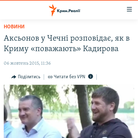
Доступність
посилання
Перейти
НОВИНИ
до
НОВИНИ
Аксьонов у Чечні розповідає, як в
основного
ВОДА.КРИМ
матеріалу
Криму «поважають» Кадирова
ВІДЕО ТА ФОТО
Перейти
до
06 жовтень 2015, 11:36
ПОЛІТИКА
основної
БЛОГИ
Поділитись
Читати без VPN
навігації
Перейти
ПОГЛЯД
до
ІНТЕРВ'Ю
пошуку
ВСЕ ЗА ДЕНЬ
СПЕЦПРОЕКТИ
ЯК ОБІЙТИ БЛОКУВАННЯ
ДЕПОРТАЦІЯ