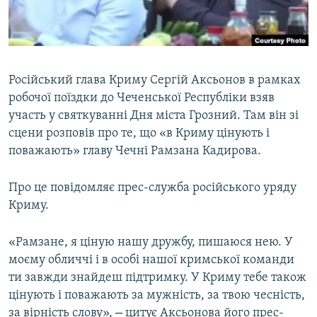
ВІДЕОУРОКИ «ELIFBE»
Русский
СВІДЧЕННЯ ОКУПАЦІЇ
Qırımtatar
УКРАЇНСЬКА ПРОБЛЕМА КРИМУ
Російський глава Криму Сергій Аксьонов в рамках
ДОЛУЧАЙСЯ!
ІНФОГРАФІКА
робочої поїздки до Чеченської Республіки взяв
участь у святкуванні Дня міста Грозний. Там він зі
сцени розповів про те, що «в Криму цінують і
поважають» главу Чечні Рамзана Кадирова.
Усі сайти RFE/RL
Про це повідомляє прес-служба російського уряду
Криму.
«Рамзане, я ціную нашу дружбу, пишаюся нею. У
моєму обличчі і в особі нашої кримської команди
ти завжди знайдеш підтримку. У Криму тебе також
цінують і поважають за мужність, за твою чесність,
–
за вірність слову»,
цитує Аксьонова його прес-