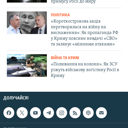
примусу Росії до миру
ПОЛІТИКА
«Короткострокова акція
перетворилася на війну на
виснаження»: Як пропаганда РФ
у Криму пояснює невдачі «СВО»
та залякує «мінними атаками»
ВІЙНА ТА КРИМ
«Полювання на колони». Як ЗСУ
ріжуть військову логістику Росії в
Криму
ДОЛУЧАЙСЯ!