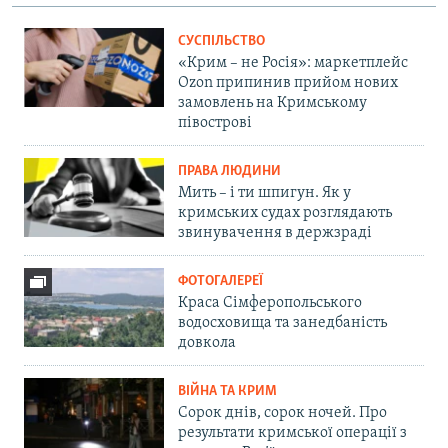
СУСПІЛЬСТВО
«Крим – не Росія»: маркетплейс
Ozon припинив прийом нових
замовлень на Кримському
півострові
ПРАВА ЛЮДИНИ
Мить – і ти шпигун. Як у
кримських судах розглядають
звинувачення в держзраді
ФОТОГАЛЕРЕЇ
Краса Сімферопольського
водосховища та занедбаність
довкола
ВІЙНА ТА КРИМ
Сорок днів, сорок ночей. Про
результати кримської операції з