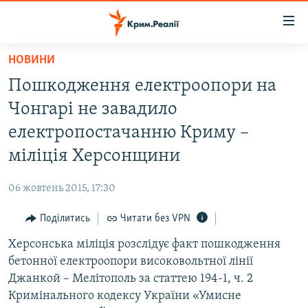
Доступність
посилання
Перейти
НОВИНИ
до
НОВИНИ
Пошкодження електроопори на
основного
ВОДА.КРИМ
матеріалу
Чонгарі не завадило
ВІДЕО ТА ФОТО
Перейти
електропостачанню Криму –
до
ПОЛІТИКА
міліція Херсонщини
основної
БЛОГИ
навігації
06 жовтень 2015, 17:30
Перейти
ПОГЛЯД
до
Поділитись
Читати без VPN
ІНТЕРВ'Ю
пошуку
Херсонська міліція розслідує факт пошкодження
ВСЕ ЗА ДЕНЬ
бетонної електроопори високовольтної лінії
СПЕЦПРОЕКТИ
Джанкой – Мелітополь за статтею 194-1, ч. 2
Кримінального кодексу України «Умисне
ЯК ОБІЙТИ БЛОКУВАННЯ
ДЕПОРТАЦІЯ