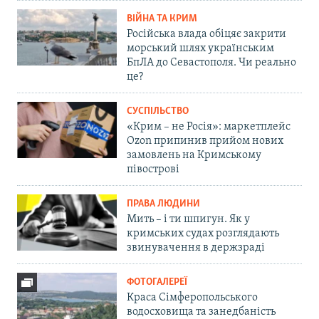
ВІЙНА ТА КРИМ
Російська влада обіцяє закрити
морський шлях українським
БпЛА до Севастополя. Чи реально
це?
СУСПІЛЬСТВО
«Крим – не Росія»: маркетплейс
Ozon припинив прийом нових
замовлень на Кримському
півострові
ПРАВА ЛЮДИНИ
Мить – і ти шпигун. Як у
кримських судах розглядають
звинувачення в держзраді
ФОТОГАЛЕРЕЇ
Краса Сімферопольського
водосховища та занедбаність