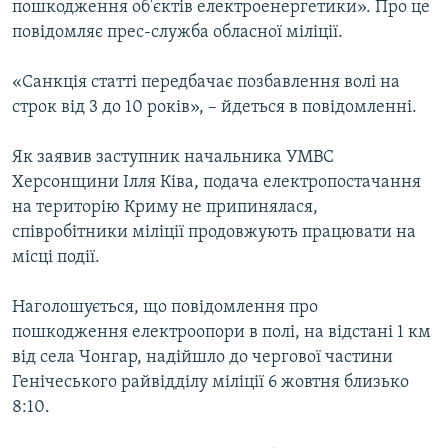
пошкодження об'єктів електроенергетики». Про це
ВІДЕОУРОКИ «ELIFBE»
повідомляє прес-служба обласної міліції.
Русский
СВІДЧЕННЯ ОКУПАЦІЇ
Qırımtatar
«Санкція статті передбачає позбавлення волі на
УКРАЇНСЬКА ПРОБЛЕМА КРИМУ
строк від 3 до 10 років», – йдеться в повідомленні.
ДОЛУЧАЙСЯ!
ІНФОГРАФІКА
Як заявив заступник начальника УМВС
Херсонщини Ілля Ківа, подача електропостачання
на територію Криму не припинялася,
Усі сайти RFE/RL
співробітники міліції продовжують працювати на
місці події.
Наголошується, що повідомлення про
пошкодження електроопори в полі, на відстані 1 км
від села Чонгар, надійшло до чергової частини
Генічеського райвідділу міліції 6 жовтня близько
8:10.