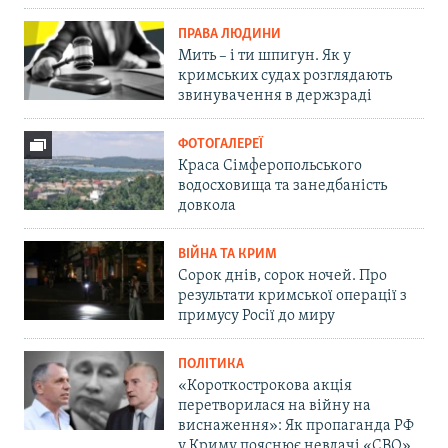
ПРАВА ЛЮДИНИ
Мить – і ти шпигун. Як у
кримських судах розглядають
звинувачення в держзраді
ФОТОГАЛЕРЕЇ
Краса Сімферопольського
водосховища та занедбаність
довкола
ВІЙНА ТА КРИМ
Сорок днів, сорок ночей. Про
результати кримської операції з
примусу Росії до миру
ПОЛІТИКА
«Короткострокова акція
перетворилася на війну на
виснаження»: Як пропаганда РФ
у Криму пояснює невдачі «СВО»