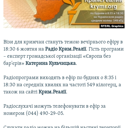
ВІДЕОУРОКИ «ELIFBE»
Русский
СВІДЧЕННЯ ОКУПАЦІЇ
Qırımtatar
УКРАЇНСЬКА ПРОБЛЕМА КРИМУ
ДОЛУЧАЙСЯ!
ІНФОГРАФІКА
Візи для кримчан стануть темою вечірнього ефіру в
18:30 6 жовтня на
Радіо Крим.Реалії
. Гість програми
– експерт громадської організації «Європа без
Усі сайти RFE/RL
бар'єрів»
Катерина Кульчицька
.
Радіопрограми виходять в ефір по буднях о 8:35 і
18:30 на середніх хвилях на частоті 549 кілогерц, а
також на сайті
Крим.Реалії
.
Радіослухачі можуть телефонувати в ефір за
номером (044) 490-29-05.
Слухати радіо можна на більшій частині території