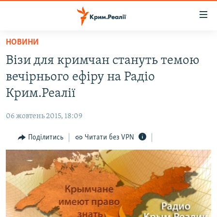
Доступність
посилання
Перейти
НОВИНИ
до
НОВИНИ
Візи для кримчан стануть темою
основного
ВОДА.КРИМ
матеріалу
вечірнього ефіру на Радіо
ВІДЕО ТА ФОТО
Перейти
Крим.Реалії
до
ПОЛІТИКА
основної
06 жовтень 2015, 18:09
БЛОГИ
навігації
Перейти
Поділитись
Читати без VPN
ПОГЛЯД
до
ІНТЕРВ'Ю
пошуку
ВСЕ ЗА ДЕНЬ
СПЕЦПРОЕКТИ
ЯК ОБІЙТИ БЛОКУВАННЯ
ДЕПОРТАЦІЯ