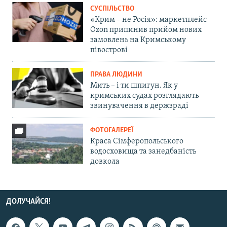
СУСПІЛЬСТВО
«Крим – не Росія»: маркетплейс
Ozon припинив прийом нових
замовлень на Кримському
півострові
ПРАВА ЛЮДИНИ
Мить – і ти шпигун. Як у
кримських судах розглядають
звинувачення в держзраді
ФОТОГАЛЕРЕЇ
Краса Сімферопольського
водосховища та занедбаність
довкола
ДОЛУЧАЙСЯ!