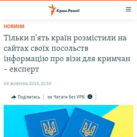
Доступність
посилання
Перейти
НОВИНИ
до
НОВИНИ
Тільки п'ять країн розмістили на
основного
ВОДА.КРИМ
матеріалу
сайтах своїх посольств
ВІДЕО ТА ФОТО
Перейти
інформацію про візи для кримчан
до
ПОЛІТИКА
– експерт
основної
БЛОГИ
навігації
06 жовтень 2015, 21:30
Перейти
ПОГЛЯД
до
Поділитись
Читати без VPN
ІНТЕРВ'Ю
пошуку
ВСЕ ЗА ДЕНЬ
СПЕЦПРОЕКТИ
ЯК ОБІЙТИ БЛОКУВАННЯ
ДЕПОРТАЦІЯ