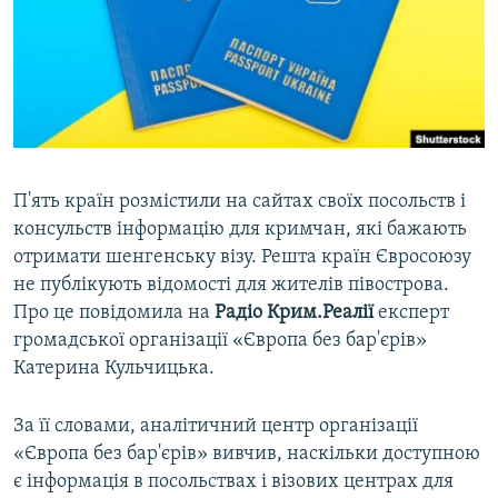
ВІДЕОУРОКИ «ELIFBE»
Русский
СВІДЧЕННЯ ОКУПАЦІЇ
Qırımtatar
УКРАЇНСЬКА ПРОБЛЕМА КРИМУ
ДОЛУЧАЙСЯ!
ІНФОГРАФІКА
П'ять країн розмістили на сайтах своїх посольств і
консульств інформацію для кримчан, які бажають
Усі сайти RFE/RL
отримати шенгенську візу. Решта країн Євросоюзу
не публікують відомості для жителів півострова.
Про це повідомила на
Радіо Крим.Реалії
експерт
громадської організації «Європа без бар'єрів»
Катерина Кульчицька.
За її словами, аналітичний центр організації
«Європа без бар'єрів» вивчив, наскільки доступною
є інформація в посольствах і візових центрах для