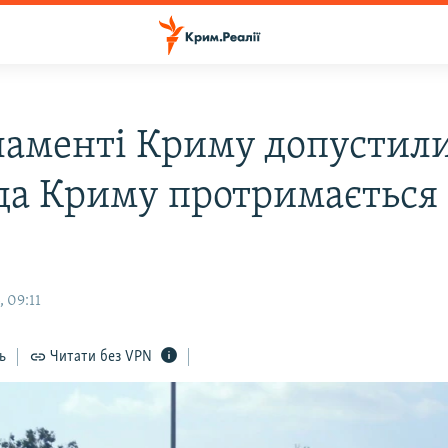
ламенті Криму допустили
да Криму протримається
 09:11
ь
Читати без VPN