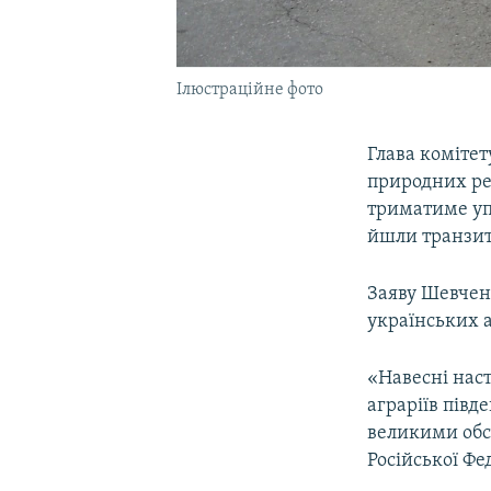
Ілюстраційне фото
Глава комітет
природних ре
триматиме упр
йшли транзит
Заяву Шевчен
українських а
«Навесні наст
аграріїв півд
великими обся
Російської Фе