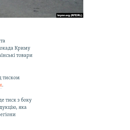
 та
локада Криму
їнські товари
д тиском
м
.
е тиск з боку
одукцію, яка
регіони