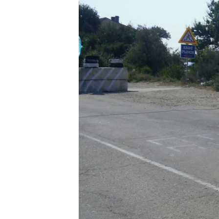
ВІДЕОУРОКИ «ELIFBE»
СВІДЧЕННЯ ОКУПАЦІЇ
УКРАЇНСЬКА ПРОБЛЕМА КРИМУ
ІНФОГРАФІКА