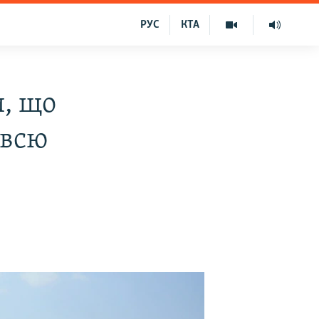
РУС
КТА
, що
 всю