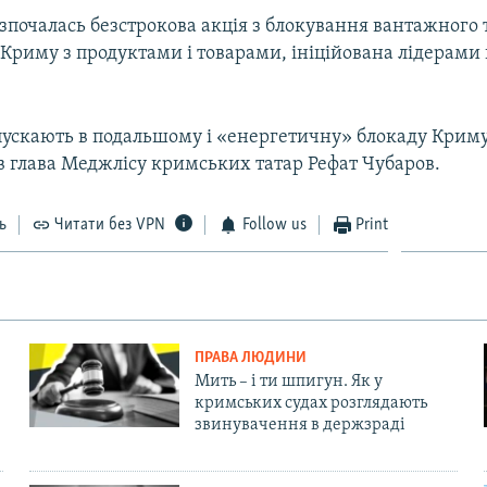
зпочалась безстрокова акція з блокування вантажного 
 Криму з продуктами і товарами, ініційована лідерам
пускають в подальшому і «енергетичну» блокаду Криму
в глава Меджлісу кримських татар Рефат Чубаров.
ь
Читати без VPN
Follow us
Print
ПРАВА ЛЮДИНИ
Мить – і ти шпигун. Як у
кримських судах розглядають
звинувачення в держзраді