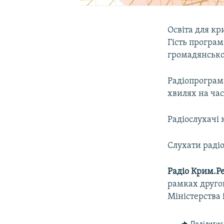
Освіта для к
Гість програ
громадянсько
Радіопрограми
хвилях на час
Радіослухачі 
Слухати радіо
Радіо Крим.Ре
рамках другог
Міністерства 