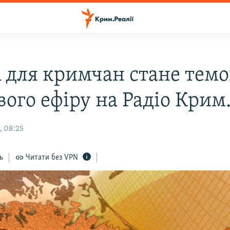
а для кримчан стане тем
ого ефіру на Радіо Крим.
, 08:25
ь
Читати без VPN