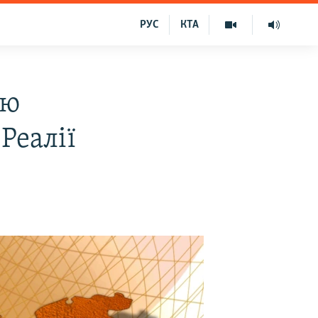
РУС
КТА
ою
Реалії