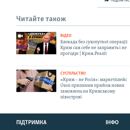
Поділитис
Читайте також
ВІДЕО
Блокада без сухопутної операції:
Крим сам себе не заправить і не
прогодує | Крим.Реалії
СУСПІЛЬСТВО
«Крим – не Росія»: маркетплейс
Ozon припинив прийом нових
замовлень на Кримському
півострові
Русский
ПІДТРИМКА
ІНФО
Qırımtatar