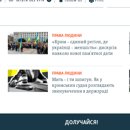
ь
Читати без VPN
Follow us
Print
ПРАВА ЛЮДИНИ
«Крим – єдиний регіон, де
українці – меншість»: дискусія
навколо нової пам'ятної дати
ПРАВА ЛЮДИНИ
Мить – і ти шпигун. Як у
кримських судах розглядають
звинувачення в держзраді
ДОЛУЧАЙСЯ!