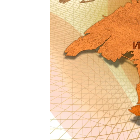
ВІДЕОУРОКИ «ELIFBE»
СВІДЧЕННЯ ОКУПАЦІЇ
УКРАЇНСЬКА ПРОБЛЕМА КРИМУ
ІНФОГРАФІКА