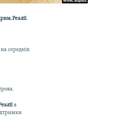
Крим.Реалії
.
 на середніх
трова.
еалії
в
підтримки