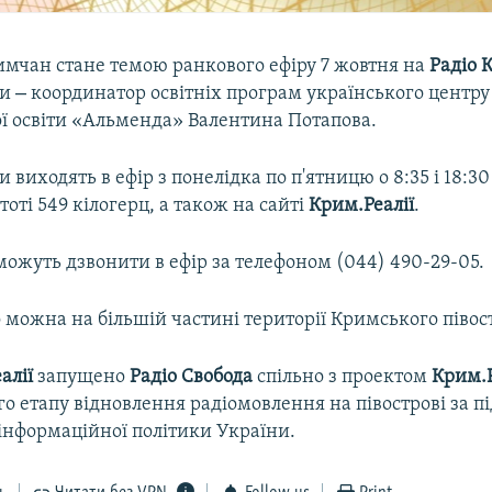
римчан стане темою ранкового ефіру 7 жовтня на
Радіо 
–
ми
координатор освітніх програм українського центру
ї освіти «Альменда» Валентина Потапова.
 виходять в ефір з понелідка по п'ятницю о 8:35 і 18:30
тоті 549 кілогерц, а також на сайті
Крим.Реалії
.
можуть дзвонити в ефір за телефоном (044) 490-29-05.
 можна на більшій частині території Кримського півос
алії
запущено
Радіо Свобода
спільно з проектом
Крим.Р
о етапу відновлення радіомовлення на півострові за 
інформаційної політики України.