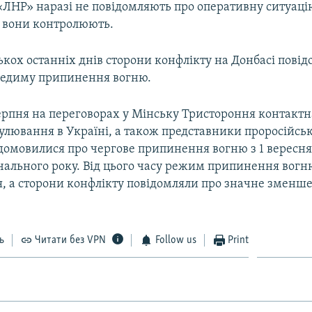
«ЛНР» наразі не повідомляють про оперативну ситуаці
у вони контролюють.
кох останніх днів сторони конфлікту на Донбасі пові
редиму припинення вогню.
ерпня на переговорах у Мінську Тристороння контактн
улювання в Україні, а також представники проросійсь
домовилися про чергове припинення вогню з 1 вересня у
чального року. Від цього часу режим припинення вог
я, а сторони конфлікту повідомляли про значне зменше
ь
Читати без VPN
Follow us
Print