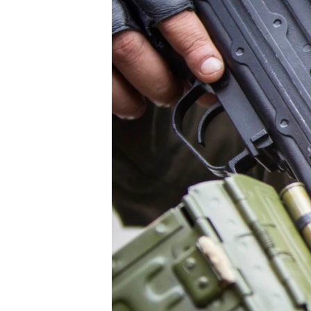
ВІДЕОУРОКИ «ELIFBE»
СВІДЧЕННЯ ОКУПАЦІЇ
УКРАЇНСЬКА ПРОБЛЕМА КРИМУ
ІНФОГРАФІКА