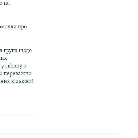
ю на
домляли про
а група щодо
ких
 зв’язку з
ню переважно
ння кількості