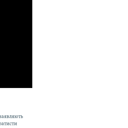
 заявляють
аратисти