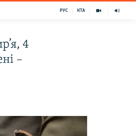
РУС
КТА
’я, 4
ні –