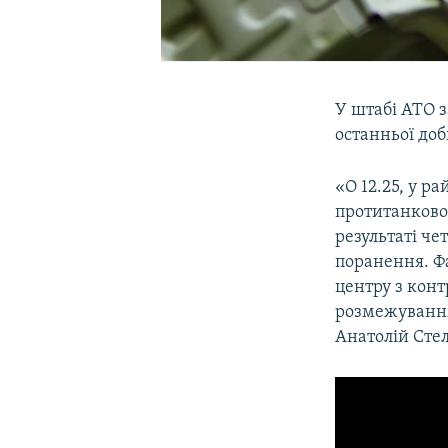
У штабі АТО 
останньої доб
«О 12.25, у р
протитанково
результаті че
поранення. Ф
центру з конт
розмежування 
Анатолій Сте