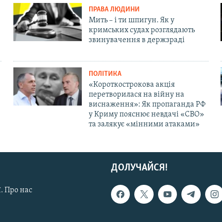
ПРАВА ЛЮДИНИ
Мить – і ти шпигун. Як у
кримських судах розглядають
звинувачення в держзраді
ПОЛІТИКА
«Короткострокова акція
перетворилася на війну на
виснаження»: Як пропаганда РФ
у Криму пояснює невдачі «СВО»
та залякує «мінними атаками»
ДОЛУЧАЙСЯ!
. Про нас