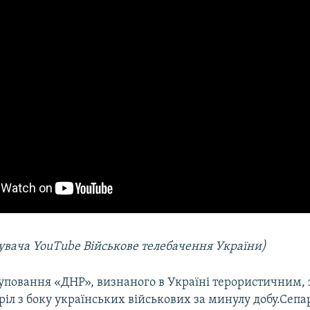
тувача YouTube Військове телебачення України)
уповання «ДНР», визнаного в Україні терористичним,
ріл з боку українських військових за минулу добу.Сеп