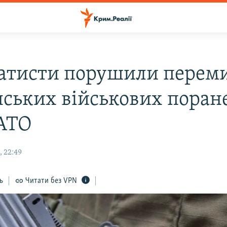
атисти порушили перемир
нських військових поране
АТО
, 22:49
ь
Читати без VPN