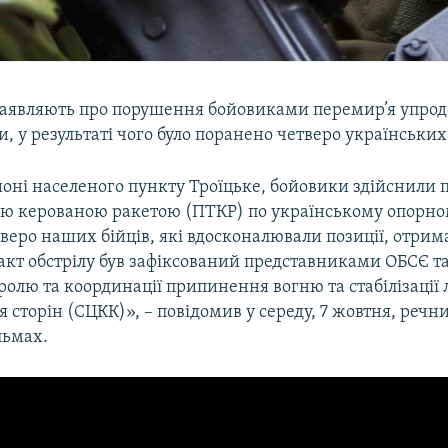
заявляють про порушення бойовиками перемир’я упро
и, у результаті чого було поранено четверо українських
айоні населеного пункту Троїцьке, бойовики здійснили 
ю керованою ракетою (ПТКР) по українському опорном
тверо наших бійців, які вдосконалювали позиції, отрим
акт обстрілу був зафіксований представниками ОБСЄ та
ролю та координації припинення вогню та стабілізації л
сторін (СЦКК)», – повідомив у середу, 7 жовтня, речн
льмах.