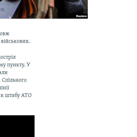
довж
 військових.
постріл
у пункту. У
али
 Спільного
інії
ик штабу АТО