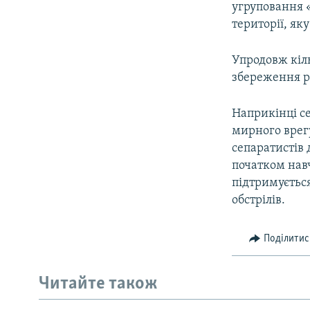
угруповання 
території, як
Упродовж кіль
збереження 
Наприкінці с
мирного врег
сепаратистів 
початком нав
підтримуєтьс
обстрілів.
Поділитис
Читайте також