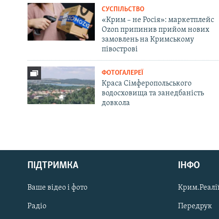
СУСПІЛЬСТВО
«Крим – не Росія»: маркетплейс
Ozon припинив прийом нових
замовлень на Кримському
півострові
ФОТОГАЛЕРЕЇ
Краса Сімферопольського
водосховища та занедбаність
довкола
Русский
ПІДТРИМКА
ІНФО
Qırımtatar
Ваше відео і фото
Крим.Реалії
ДОЛУЧАЙСЯ!
Радіо
Передрук