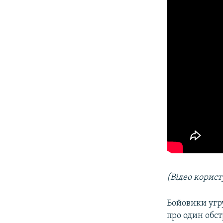
(Відео корис
Бойовики угр
про один обст