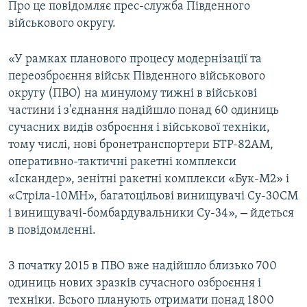
Про це повідомляє прес-служба Південного
ВІДЕОУРОКИ «ELIFBE»
військового округу.
Русский
СВІДЧЕННЯ ОКУПАЦІЇ
Qırımtatar
«У рамках планового процесу модернізації та
УКРАЇНСЬКА ПРОБЛЕМА КРИМУ
переозброєння військ Південного військового
ДОЛУЧАЙСЯ!
ІНФОГРАФІКА
округу (ПВО) на минулому тижні в військові
частини і з'єднання надійшло понад 60 одиниць
сучасних видів озброєння і військової техніки,
тому числі, нові бронетранспортери БТР-82АМ,
Усі сайти RFE/RL
оперативно-тактичні ракетні комплекси
«Іскандер», зенітні ракетні комплекси «Бук-М2» і
«Стріла-10МН», багатоцільові винищувачі Су-30СМ
–
і винищувачі-бомбардувальники Су-34»,
йдеться
в повідомленні.
З початку 2015 в ПВО вже надійшло близько 700
одиниць нових зразків сучасного озброєння і
техніки. Всього планують отримати понад 1800