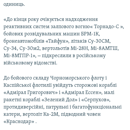
одиниць.
«До кінця року очікується надходження
реактивних систем залпового вогню« Торнадо-С »,
бойових розвідувальних машин БРМ-1К,
бронеавтомобілів «Тайфун», літаків Су-30СМ,
Су-34, Су-30м2, вертольотів Мі-28Н, Мі-8АМТШ,
–
Мі-8МТПР-1»,
підкреслили в російському
військовому відомстві.
До бойового складу Чорноморського флоту і
Каспійської флотилії увійдуть сторожові кораблі
«Адмірал Григорович» і «Адмірал Ессен», малі
ракетні кораблі «Зелений Дол» і «Серпухов»,
протидиверсійні, патрульні і багатофункціональні
катери, вертоліт Ка-2М, підводний човен
«Краснодар» .