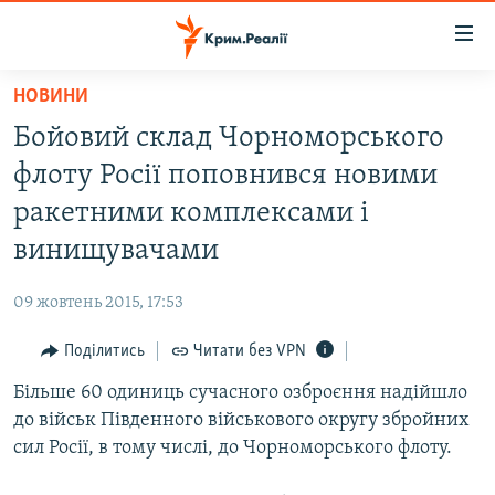
Доступність
посилання
Перейти
НОВИНИ
до
НОВИНИ
Бойовий склад Чорноморського
основного
ВОДА.КРИМ
матеріалу
флоту Росії поповнився новими
ВІДЕО ТА ФОТО
Перейти
ракетними комплексами і
до
ПОЛІТИКА
винищувачами
основної
БЛОГИ
навігації
09 жовтень 2015, 17:53
Перейти
ПОГЛЯД
до
Поділитись
Читати без VPN
ІНТЕРВ'Ю
пошуку
Більше 60 одиниць сучасного озброєння надійшло
ВСЕ ЗА ДЕНЬ
до військ Південного військового округу збройних
СПЕЦПРОЕКТИ
сил Росії, в тому числі, до Чорноморського флоту.
ЯК ОБІЙТИ БЛОКУВАННЯ
ДЕПОРТАЦІЯ