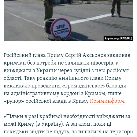
ВІДЕОУРОКИ «ELIFBE»
Русский
СВІДЧЕННЯ ОКУПАЦІЇ
Qırımtatar
УКРАЇНСЬКА ПРОБЛЕМА КРИМУ
ДОЛУЧАЙСЯ!
ІНФОГРАФІКА
Російський глава Криму Сергій Аксьонов закликав
кримчан без потреби не залишати півострів, а
Усі сайти RFE/RL
виїжджати з України через сусідні з нею російські
області. Таку реакцію нинішнього глави Криму
викликало проведення «громадянської» блокади
на адміністративному кордоні з Кримом, пише
«рупор» російської влади в Криму
Крыминформ
.
«Тільки в разі крайньої необхідності виїжджати за
межі Криму (в Україну). А загалом, поки ці
покидьки звідти не підуть, залишатися на території