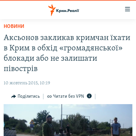
Доступність
посилання
Перейти
НОВИНИ
до
НОВИНИ
Аксьонов закликав кримчан їхати
основного
ВОДА.КРИМ
матеріалу
в Крим в обхід «громадянської»
ВІДЕО ТА ФОТО
Перейти
блокади або не залишати
до
ПОЛІТИКА
півострів
основної
БЛОГИ
навігації
10 жовтень 2015, 10:19
Перейти
ПОГЛЯД
до
Поділитись
Читати без VPN
ІНТЕРВ'Ю
пошуку
ВСЕ ЗА ДЕНЬ
СПЕЦПРОЕКТИ
ЯК ОБІЙТИ БЛОКУВАННЯ
ДЕПОРТАЦІЯ