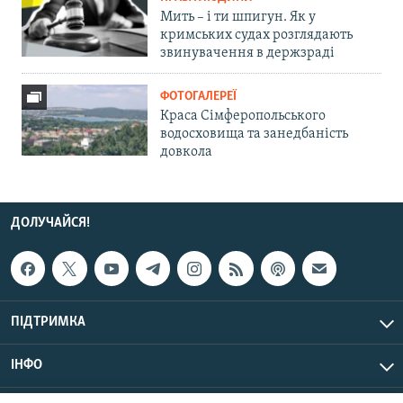
Мить – і ти шпигун. Як у
кримських судах розглядають
звинувачення в держзраді
ФОТОГАЛЕРЕЇ
Краса Сімферопольського
водосховища та занедбаність
довкола
ДОЛУЧАЙСЯ!
ПІДТРИМКА
ІНФО