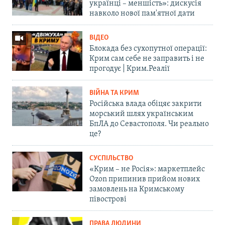
українці – меншість»: дискусія
навколо нової пам'ятної дати
ВІДЕО
Блокада без сухопутної операції:
Крим сам себе не заправить і не
прогодує | Крим.Реалії
ВІЙНА ТА КРИМ
Російська влада обіцяє закрити
морський шлях українським
БпЛА до Севастополя. Чи реально
це?
СУСПІЛЬСТВО
«Крим – не Росія»: маркетплейс
Ozon припинив прийом нових
замовлень на Кримському
півострові
ПРАВА ЛЮДИНИ