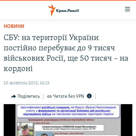
Доступність
посилання
Перейти
НОВИНИ
до
НОВИНИ
СБУ: на території України
основного
ВОДА.КРИМ
матеріалу
постійно перебуває до 9 тисяч
ВІДЕО ТА ФОТО
Перейти
військових Росії, ще 50 тисяч – на
до
ПОЛІТИКА
кордоні
основної
БЛОГИ
навігації
10 жовтень 2015, 16:13
Перейти
ПОГЛЯД
до
Поділитись
Читати без VPN
ІНТЕРВ'Ю
пошуку
ВСЕ ЗА ДЕНЬ
СПЕЦПРОЕКТИ
ЯК ОБІЙТИ БЛОКУВАННЯ
ДЕПОРТАЦІЯ