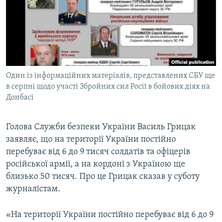
ВІДЕОУРОКИ «ELIFBE»
Русский
СВІДЧЕННЯ ОКУПАЦІЇ
Qırımtatar
УКРАЇНСЬКА ПРОБЛЕМА КРИМУ
ДОЛУЧАЙСЯ!
ІНФОГРАФІКА
Один із інформаційних матеріалів, представлених СБУ ще
в серпні щодо участі Збройних сил Росії в бойових діях на
Донбасі
Усі сайти RFE/RL
Голова Служби безпеки України Василь Грицак
заявляє, що на території України постійно
перебуває від 6 до 9 тисяч солдатів та офіцерів
російської армії, а на кордоні з Україною ще
близько 50 тисяч. Про це Грицак сказав у суботу
журналістам.
«На території України постійно перебуває від 6 до 9