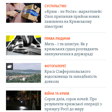
СУСПІЛЬСТВО
«Крим – не Росія»: маркетплейс
Ozon припинив прийом нових
замовлень на Кримському
півострові
ПРАВА ЛЮДИНИ
Мить – і ти шпигун. Як у
кримських судах розглядають
звинувачення в держзраді
ФОТОГАЛЕРЕЇ
Краса Сімферопольського
водосховища та занедбаність
довкола
ВІЙНА ТА КРИМ
Сорок днів, сорок ночей. Про
результати кримської операції з
примусу Росії до миру