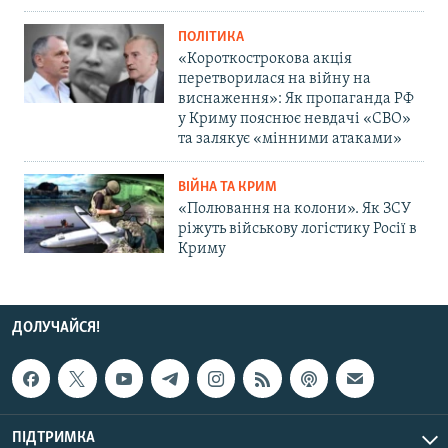
ПОЛІТИКА
«Короткострокова акція
перетворилася на війну на
виснаження»: Як пропаганда РФ
у Криму пояснює невдачі «СВО»
та залякує «мінними атаками»
ВІЙНА ТА КРИМ
«Полювання на колони». Як ЗСУ
ріжуть військову логістику Росії в
Криму
ДОЛУЧАЙСЯ!
ПІДТРИМКА