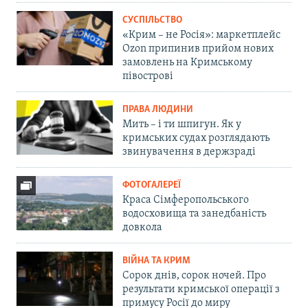
СУСПІЛЬСТВО
«Крим – не Росія»: маркетплейс
Ozon припинив прийом нових
замовлень на Кримському
півострові
ПРАВА ЛЮДИНИ
Мить – і ти шпигун. Як у
кримських судах розглядають
звинувачення в держзраді
ФОТОГАЛЕРЕЇ
Краса Сімферопольського
водосховища та занедбаність
довкола
ВІЙНА ТА КРИМ
Сорок днів, сорок ночей. Про
результати кримської операції з
примусу Росії до миру