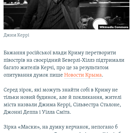
ВІДЕОУРОКИ «ELIFBE»
Русский
СВІДЧЕННЯ ОКУПАЦІЇ
Qırımtatar
УКРАЇНСЬКА ПРОБЛЕМА КРИМУ
Джим Керрі
ДОЛУЧАЙСЯ!
ІНФОГРАФІКА
Бажання російської влади Криму перетворити
півострів на своєрідний Беверлі-Хіллз підтримали
Усі сайти RFE/RL
багато жителів Керчі, про це за результатом
опитування думок пише
Новости Крыма
.
Серед зірок, які можуть знайти собі в Криму не
тільки новий будинок, але й покликання, жителі
міста назвали Джима Керрі, Сільвестра Сталоне,
Джонні Деппа і Уїлла Сміта.
Зірка «Маски», на думку керчанок, непогано б