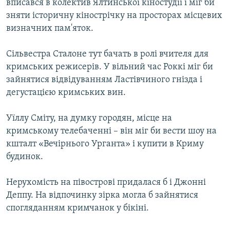
вписався в колектив Ялтинської кіностудії і міг би
зняти історичну кінострічку на просторах місцевих
визначних пам'яток.
Сільвестра Сталоне тут бачать в ролі вчителя для
кримських режисерів. У вільний час Роккі міг би
зайнятися відвідуванням Ластівчиного гнізда і
дегустацією кримських вин.
Уїллу Сміту, на думку городян, місце на
кримському телебаченні – він міг би вести шоу на
кшталт «Вечірнього Урганта» і купити в Криму
будинок.
Нерухомість на півострові придалася б і Джонні
Деппу. На відпочинку зірка могла б зайнятися
спогляданням кримчанок у бікіні.