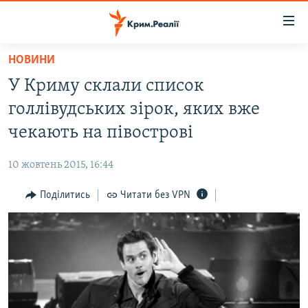
Доступність
посилання
Перейти
НОВИНИ
до
НОВИНИ
У Криму склали список
основного
ВОДА.КРИМ
матеріалу
голлівудських зірок, яких вже
ВІДЕО ТА ФОТО
Перейти
чекають на півострові
до
ПОЛІТИКА
основної
10 жовтень 2015, 16:44
БЛОГИ
навігації
Перейти
Поділитись
Читати без VPN
ПОГЛЯД
до
ІНТЕРВ'Ю
пошуку
ВСЕ ЗА ДЕНЬ
СПЕЦПРОЕКТИ
ЯК ОБІЙТИ БЛОКУВАННЯ
ДЕПОРТАЦІЯ