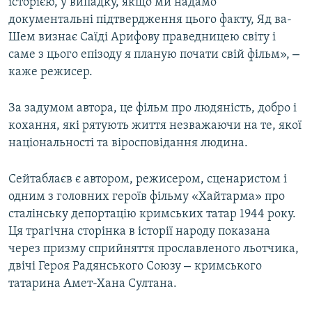
історією, у випадку, якщо ми надамо
документальні підтвердження цього факту, Яд ва-
Шем визнає Саїді Арифову праведницею світу і
–
саме з цього епізоду я планую почати свій фільм»,
каже режисер.
За задумом автора, це фільм про людяність, добро і
кохання, які рятують життя незважаючи на те, якої
національності та віросповідання людина.
Сейтаблаєв є автором, режисером, сценаристом і
одним з головних героїв фільму «Хайтарма» про
сталінську депортацію кримських татар 1944 року.
Ця трагічна сторінка в історії народу показана
через призму сприйняття прославленого льотчика,
–
двічі Героя Радянського Союзу
кримського
татарина Амет-Хана Султана.