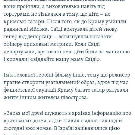
вони пройшли, а вихователька навіть під
–
тортурами не зізналася в тому, що діти
не
кримські татари. Після того, як до Криму увійшли
радянські війська, Саїді врятувала дітей знову,
–
тепер від депортації
встигнувши показати
офіцеру приховані метрики. Коли Саїді
депортували, врятовані нею діти бігли за машиною
і кричали: «віддайте нашу маму Саїді».
Ім'я головної героїні фільму інше, тому що режисер
прагне створити узагальнений образ, адже під час
фашистської окупації Криму багато татар рятували
життя іншим жителям півострова.
«Зараз мої друзі шукають в архівах інформацію про
врятованих дітей, адже живих свідків тих подій
сьогодні вже немає. В Ізраїлі зацікавилися цією