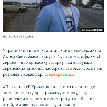
ВІДЕОУРОКИ «ELIFBE»
Русский
СВІДЧЕННЯ ОКУПАЦІЇ
Qırımtatar
УКРАЇНСЬКА ПРОБЛЕМА КРИМУ
ДОЛУЧАЙСЯ!
ІНФОГРАФІКА
Ахтем Сейтаблаєв
Український кримськотатарський режисер, актор
Усі сайти RFE/RL
Ахтем Сейтаблаєв планує в Грузії знімати фільм «Її
–
серце»
про кримську татарку, яка врятувала
єврейських дітей під час Другої світової. Про це він
розповів у коментарі
«Телекритиці»
.
«Після анексії Криму, коли постало питання, де
знімати стрічку про кримську татарку, яка,
ризикуючи власним життям, рятує єврейських
дітей, ми звернулися до грузинських