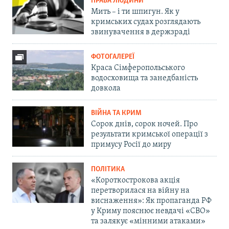
ПРАВА ЛЮДИНИ
Мить – і ти шпигун. Як у
кримських судах розглядають
звинувачення в держзраді
ФОТОГАЛЕРЕЇ
Краса Сімферопольського
водосховища та занедбаність
довкола
ВІЙНА ТА КРИМ
Сорок днів, сорок ночей. Про
результати кримської операції з
примусу Росії до миру
ПОЛІТИКА
«Короткострокова акція
перетворилася на війну на
виснаження»: Як пропаганда РФ
у Криму пояснює невдачі «СВО»
та залякує «мінними атаками»