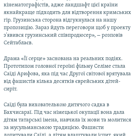
кінематографістів, адже ландшафт цієї країни
якнайкраще підходить для відтворення кримських
гір. Грузинська сторона відгукнулася на нашу
пропозицію. Зараз йдуть переговори щоб у проекту
–
з'явився грузинський співпродюсер»,
розповів
Сейтаблаєв.
Драма «Її серце» заснована на реальних подіях.
Прототипом головної героїні фільму Селіме стала
Саїді Арифова, яка під час Другої світової врятувала
від фашистів кілька десятків єврейських дітей-
сиріт.
Саїді була вихователькою дитячого садка в
Бахчисараї. Під час німецької окупації вона дала
дітям татарські імена, навчила їх мови та молитися
за мусульманською традицією. Фашисти
допитували Саїді, а дітям влаштували іспит, який