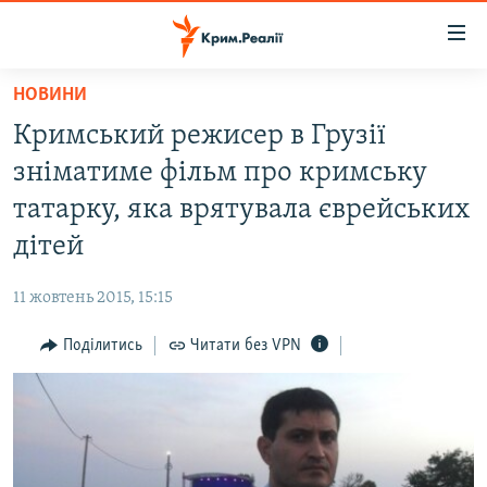
Доступність
посилання
Перейти
НОВИНИ
до
НОВИНИ
Кримський режисер в Грузії
основного
ВОДА.КРИМ
матеріалу
зніматиме фільм про кримську
ВІДЕО ТА ФОТО
Перейти
татарку, яка врятувала єврейських
до
ПОЛІТИКА
дітей
основної
БЛОГИ
навігації
11 жовтень 2015, 15:15
Перейти
ПОГЛЯД
до
Поділитись
Читати без VPN
ІНТЕРВ'Ю
пошуку
ВСЕ ЗА ДЕНЬ
СПЕЦПРОЕКТИ
ЯК ОБІЙТИ БЛОКУВАННЯ
ДЕПОРТАЦІЯ