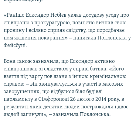
ВІДЕОУРОКИ «ELIFBE»
Русский
«Раніше Ескендер Небієв уклав досудову угоду про
СВІДЧЕННЯ ОКУПАЦІЇ
Qırımtatar
співпрацю з прокуратурою, повністю визнав свою
УКРАЇНСЬКА ПРОБЛЕМА КРИМУ
провину і всіляко сприяв слідству, що передбачає
–
пом'якшення покарання»
написала Поклонська у
ДОЛУЧАЙСЯ!
ІНФОГРАФІКА
Фейсбуці.
Вона також зазначила, що Ескендер активно
Усі сайти RFE/RL
співпрацював зі слідством у справі батька. «Його
взяття під варту пов'язане з іншою кримінальною
–
справою
він звинувачується в участі в масових
заворушеннях, що відбулися біля будівлі
парламенту в Сімферополі 26 лютого 2014 року, в
результаті яких десятки людей постраждали і двоє
–
людей загинули»,
зазначила Поклонська.