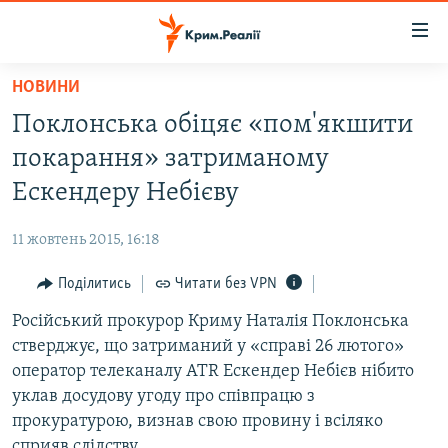
Доступність
посилання
Перейти
НОВИНИ
до
НОВИНИ
Поклонська обіцяє «пом'якшити
основного
ВОДА.КРИМ
матеріалу
покарання» затриманому
ВІДЕО ТА ФОТО
Перейти
Ескендеру Небієву
до
ПОЛІТИКА
основної
11 жовтень 2015, 16:18
БЛОГИ
навігації
Перейти
Поділитись
Читати без VPN
ПОГЛЯД
до
Російський прокурор Криму Наталія Поклонська
ІНТЕРВ'Ю
пошуку
стверджує, що затриманий у «справі 26 лютого»
ВСЕ ЗА ДЕНЬ
оператор телеканалу ATR Ескендер Небієв нібито
СПЕЦПРОЕКТИ
уклав досудову угоду про співпрацю з
прокуратурою, визнав свою провину і всіляко
ЯК ОБІЙТИ БЛОКУВАННЯ
ДЕПОРТАЦІЯ
сприяв слідству.