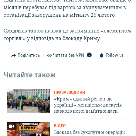
свідчень проти Ахтема Чийгоза, який вже більше 8
місяців перебуває під вартою за звинуваченням в
організації заворушень на мітингу 26 лютого.
Смедляєв також назвав це затримання «елементом
торгівлі» у відповідь на блокаду Криму.
Поділитись
Читати без VPN
Follow us
Читайте також
ПРАВА ЛЮДИНИ
«Крим – єдиний регіон, де
українці – меншість»: дискусія
навколо нової пам'ятної дати
ВІДЕО
Блокада без сухопутної операції: