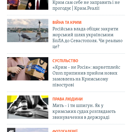
Крим сам себе не заправить і не
прогодує | Крим.Реалії
ВІЙНА ТА КРИМ
Російська влада обіцяє закрити
морський шлях українським
БпЛА до Севастополя. Чи реально
це?
СУСПІЛЬСТВО
«Крим – не Росія»: маркетплейс
Ozon припинив прийом нових
замовлень на Кримському
півострові
ПРАВА ЛЮДИНИ
Мить – і ти шпигун. Як у
кримських судах розглядають
звинувачення в держзраді
ФОТОГАЛЕРЕЇ