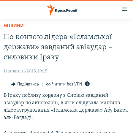
Доступність
посилання
Перейти
НОВИНИ
до
НОВИНИ
По конвою лідера «Ісламської
основного
ВОДА.КРИМ
матеріалу
держави» завданий авіаудар –
ВІДЕО ТА ФОТО
Перейти
силовики Іраку
до
ПОЛІТИКА
основної
11 жовтень 2015, 19:15
БЛОГИ
навігації
Перейти
Поділитись
Читати без VPN
ПОГЛЯД
до
В Іраку поблизу кордону з Сирією завданий
ІНТЕРВ'Ю
пошуку
авіаудар по автоколоні, в якій слідувала машина
ВСЕ ЗА ДЕНЬ
лідераугруповання «Ісламська держава» Абу Бакра
СПЕЦПРОЕКТИ
аль-Багдаді.
ЯК ОБІЙТИ БЛОКУВАННЯ
ДЕПОРТАЦІЯ