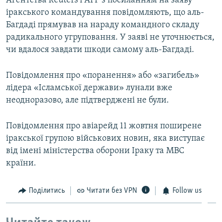
Агентства Reuters і AFP з посиланням на заяву
ВІДЕОУРОКИ «ELIFBE»
іракського командування повідомляють, що аль-
Русский
Багдаді прямував на нараду командного складу
СВІДЧЕННЯ ОКУПАЦІЇ
Qırımtatar
радикального угруповання. У заяві не уточнюється,
УКРАЇНСЬКА ПРОБЛЕМА КРИМУ
чи вдалося завдати шкоди самому аль-Багдаді.
ДОЛУЧАЙСЯ!
ІНФОГРАФІКА
Повідомлення про «поранення» або «загибель»
лідера «Ісламської держави» лунали вже
неодноразово, але підтверджені не були.
Усі сайти RFE/RL
Повідомлення про авіарейд 11 жовтня поширене
іракської групою військових новин, яка виступає
від імені міністерства оборони Іраку та МВС
країни.
Поділитись
Читати без VPN
Follow us