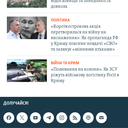
водосховища та занедбаність
довкола
ПОЛІТИКА
«Короткострокова акція
перетворилася на війну на
виснаження»: Як пропаганда РФ
у Криму пояснює невдачі «СВО»
та залякує «мінними атаками»
ВІЙНА ТА КРИМ
«Полювання на колони». Як ЗСУ
ріжуть військову логістику Росії в
Криму
ДОЛУЧАЙСЯ!