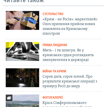
Читайте також
СУСПІЛЬСТВО
«Крим – не Росія»: маркетплейс
Ozon припинив прийом нових
замовлень на Кримському
півострові
ПРАВА ЛЮДИНИ
Мить – і ти шпигун. Як у
кримських судах розглядають
звинувачення в держзраді
ВІЙНА ТА КРИМ
Сорок днів, сорок ночей. Про
результати кримської операції з
примусу Росії до миру
ФОТОГАЛЕРЕЇ
Краса Сімферопольського