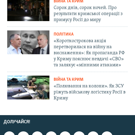
ВІЙНА ТА КРИМ
Сорок днів, сорок ночей. Про
результати кримської операції з
примусу Росії до миру
ПОЛІТИКА
«Короткострокова акція
перетворилася на війну на
виснаження»: Як пропаганда РФ
у Криму пояснює невдачі «СВО»
та залякує «мінними атаками»
ВІЙНА ТА КРИМ
«Полювання на колони». Як ЗСУ
ріжуть військову логістику Росії в
Криму
ДОЛУЧАЙСЯ!