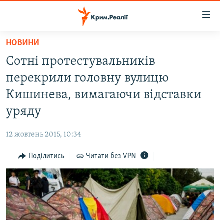
Доступність
посилання
Перейти
НОВИНИ
до
НОВИНИ
Сотні протестувальників
основного
ВОДА.КРИМ
матеріалу
перекрили головну вулицю
ВІДЕО ТА ФОТО
Перейти
Кишинева, вимагаючи відставки
до
ПОЛІТИКА
уряду
основної
БЛОГИ
навігації
12 жовтень 2015, 10:34
Перейти
ПОГЛЯД
до
Поділитись
Читати без VPN
ІНТЕРВ'Ю
пошуку
ВСЕ ЗА ДЕНЬ
СПЕЦПРОЕКТИ
ЯК ОБІЙТИ БЛОКУВАННЯ
ДЕПОРТАЦІЯ