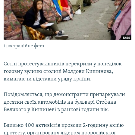
ВІДЕОУРОКИ «ELIFBE»
Русский
СВІДЧЕННЯ ОКУПАЦІЇ
Qırımtatar
УКРАЇНСЬКА ПРОБЛЕМА КРИМУ
ДОЛУЧАЙСЯ!
ІНФОГРАФІКА
ілюстраційне фото
Сотні протестувальників перекрили у понеділок
Усі сайти RFE/RL
головну вулицю столиці Молдови Кишинева,
вимагаючи відставки уряду країни.
Повідомляється, що демонстранти припаркували
десятки своїх автомобілів на бульварі Стефана
Великого у Кишиневі в ранкові години пік.
Близько 400 активістів провели 2-годинну акцію
протесту, організовану лідером проросійської