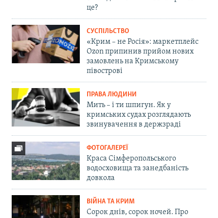
це?
СУСПІЛЬСТВО
«Крим – не Росія»: маркетплейс
Ozon припинив прийом нових
замовлень на Кримському
півострові
ПРАВА ЛЮДИНИ
Мить – і ти шпигун. Як у
кримських судах розглядають
звинувачення в держзраді
ФОТОГАЛЕРЕЇ
Краса Сімферопольського
водосховища та занедбаність
довкола
ВІЙНА ТА КРИМ
Сорок днів, сорок ночей. Про