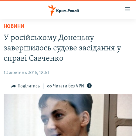
Доступність
посилання
Перейти
НОВИНИ
до
НОВИНИ
У російському Донецьку
основного
ВОДА.КРИМ
матеріалу
завершилось судове засідання у
ВІДЕО ТА ФОТО
Перейти
справі Савченко
до
ПОЛІТИКА
основної
12 жовтень 2015, 18:51
БЛОГИ
навігації
Перейти
Поділитись
Читати без VPN
ПОГЛЯД
до
ІНТЕРВ'Ю
пошуку
ВСЕ ЗА ДЕНЬ
СПЕЦПРОЕКТИ
ЯК ОБІЙТИ БЛОКУВАННЯ
ДЕПОРТАЦІЯ