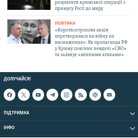
результати кримської операції з
примусу Росії до миру
ПОЛІТИКА
«Короткострокова акція
перетворилася на війну на
виснаження»: Як пропаганда РФ
у Криму пояснює невдачі «СВО»
та залякує «мінними атаками»
ДОЛУЧАЙСЯ!
ПІДТРИМКА
ІНФО