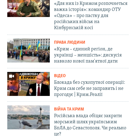
«Для них із Кримом розпочнеться
важка історія»: командир ОТУ
«Одеса» – про пастку для
російських військ на
Кінбурнській косі
ПРАВА ЛЮДИНИ
«Крим – єдиний регіон, де
українці – меншість»: дискусія
навколо нової пам'ятної дати
ВІДЕО
Блокада без сухопутної операції:
Крим сам себе не заправить і не
прогодує | Крим.Реалії
ВІЙНА ТА КРИМ
Російська влада обіцяє закрити
морський шлях українським
БпЛА до Севастополя. Чи реально
це?