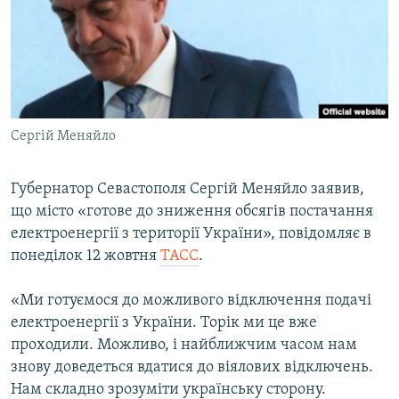
ВІДЕОУРОКИ «ELIFBE»
Русский
СВІДЧЕННЯ ОКУПАЦІЇ
Qırımtatar
УКРАЇНСЬКА ПРОБЛЕМА КРИМУ
ДОЛУЧАЙСЯ!
ІНФОГРАФІКА
Сергій Меняйло
Губернатор Севастополя Сергій Меняйло заявив,
Усі сайти RFE/RL
що місто «готове до зниження обсягів постачання
електроенергії з території України», повідомляє в
понеділок 12 жовтня
ТАСС
.
«Ми готуємося до можливого відключення подачі
електроенергії з України. Торік ми це вже
проходили. Можливо, і найближчим часом нам
знову доведеться вдатися до віялових відключень.
Нам складно зрозуміти українську сторону.