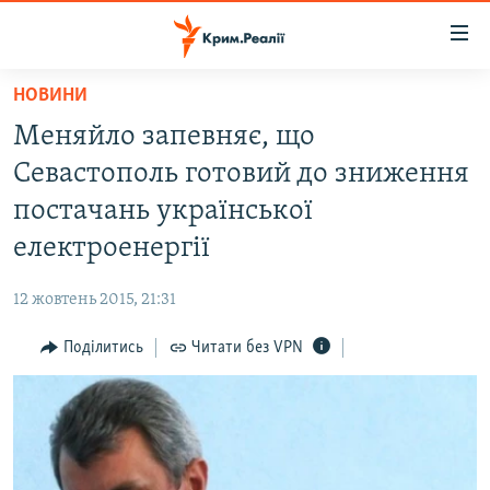
Доступність
посилання
Перейти
НОВИНИ
до
НОВИНИ
Меняйло запевняє, що
основного
ВОДА.КРИМ
матеріалу
Севастополь готовий до зниження
ВІДЕО ТА ФОТО
Перейти
постачань української
до
ПОЛІТИКА
електроенергії
основної
БЛОГИ
навігації
12 жовтень 2015, 21:31
Перейти
ПОГЛЯД
до
Поділитись
Читати без VPN
ІНТЕРВ'Ю
пошуку
ВСЕ ЗА ДЕНЬ
СПЕЦПРОЕКТИ
ЯК ОБІЙТИ БЛОКУВАННЯ
ДЕПОРТАЦІЯ