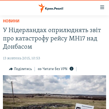
Доступність
посилання
Перейти
НОВИНИ
до
НОВИНИ
У Нідерландах оприлюднять звіт
основного
ВОДА.КРИМ
матеріалу
про катастрофу рейсу MH17 над
ВІДЕО ТА ФОТО
Перейти
Донбасом
до
ПОЛІТИКА
основної
13 жовтень 2015, 10:53
БЛОГИ
навігації
Перейти
Поділитись
Читати без VPN
ПОГЛЯД
до
ІНТЕРВ'Ю
пошуку
ВСЕ ЗА ДЕНЬ
СПЕЦПРОЕКТИ
ЯК ОБІЙТИ БЛОКУВАННЯ
ДЕПОРТАЦІЯ