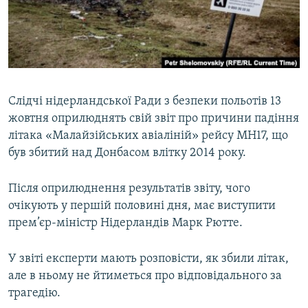
ВІДЕОУРОКИ «ELIFBE»
Русский
СВІДЧЕННЯ ОКУПАЦІЇ
Qırımtatar
УКРАЇНСЬКА ПРОБЛЕМА КРИМУ
ДОЛУЧАЙСЯ!
ІНФОГРАФІКА
Слідчі нідерландської Ради з безпеки польотів 13
жовтня оприлюднять свій звіт про причини падіння
літака «Малайзійських авіаліній» рейсу MH17, що
Усі сайти RFE/RL
був збитий над Донбасом влітку 2014 року.
Після оприлюднення результатів звіту, чого
очікують у першій половині дня, має виступити
прем’єр-міністр Нідерландів Марк Рютте.
У звіті експерти мають розповісти, як збили літак,
але в ньому не йтиметься про відповідального за
трагедію.