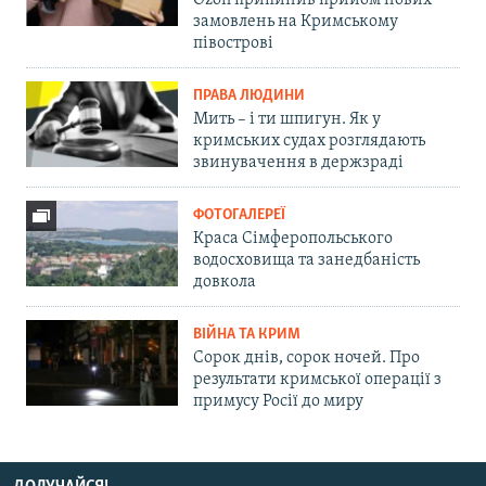
Ozon припинив прийом нових
замовлень на Кримському
півострові
ПРАВА ЛЮДИНИ
Мить – і ти шпигун. Як у
кримських судах розглядають
звинувачення в держзраді
ФОТОГАЛЕРЕЇ
Краса Сімферопольського
водосховища та занедбаність
довкола
ВІЙНА ТА КРИМ
Сорок днів, сорок ночей. Про
результати кримської операції з
примусу Росії до миру