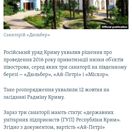
ВІДЕОУРОКИ «ELIFBE»
Русский
СВІДЧЕННЯ ОКУПАЦІЇ
Qırımtatar
УКРАЇНСЬКА ПРОБЛЕМА КРИМУ
Санаторій «Дюльбер»
ДОЛУЧАЙСЯ!
ІНФОГРАФІКА
Російський уряд Криму ухвалив рішення про
проведення 2016 року приватизації низки об'єктів
Усі сайти RFE/RL
півострова, серед яких три санаторії на південному
–
березі
«Дюльбер», «Ай-Петрі» і «Місхор».
Таке розпорядження ухвалили 12 жовтня на
засіданні Радміну Криму.
Зараз три санаторії мають статус «державних
унітарних підприємств (ГУП) Республіки Крим».
Згідно з документом, вартість «Ай-Петрі»