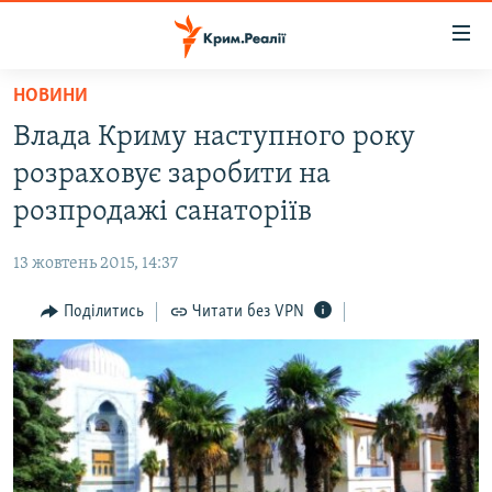
Доступність
посилання
Перейти
НОВИНИ
до
НОВИНИ
Влада Криму наступного року
основного
ВОДА.КРИМ
матеріалу
розраховує заробити на
ВІДЕО ТА ФОТО
Перейти
розпродажі санаторіїв
до
ПОЛІТИКА
основної
13 жовтень 2015, 14:37
БЛОГИ
навігації
Перейти
Поділитись
Читати без VPN
ПОГЛЯД
до
ІНТЕРВ'Ю
пошуку
ВСЕ ЗА ДЕНЬ
СПЕЦПРОЕКТИ
ЯК ОБІЙТИ БЛОКУВАННЯ
ДЕПОРТАЦІЯ