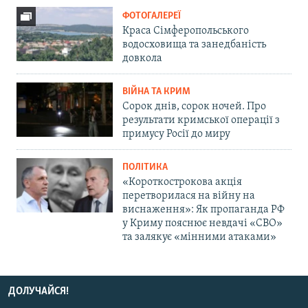
ФОТОГАЛЕРЕЇ
Краса Сімферопольського
водосховища та занедбаність
довкола
ВІЙНА ТА КРИМ
Сорок днів, сорок ночей. Про
результати кримської операції з
примусу Росії до миру
ПОЛІТИКА
«Короткострокова акція
перетворилася на війну на
виснаження»: Як пропаганда РФ
у Криму пояснює невдачі «СВО»
та залякує «мінними атаками»
ДОЛУЧАЙСЯ!