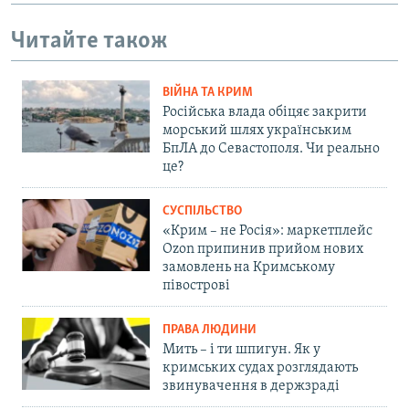
Читайте також
ВІЙНА ТА КРИМ
Російська влада обіцяє закрити
морський шлях українським
БпЛА до Севастополя. Чи реально
це?
СУСПІЛЬСТВО
«Крим – не Росія»: маркетплейс
Ozon припинив прийом нових
замовлень на Кримському
півострові
ПРАВА ЛЮДИНИ
Мить – і ти шпигун. Як у
кримських судах розглядають
звинувачення в держзраді