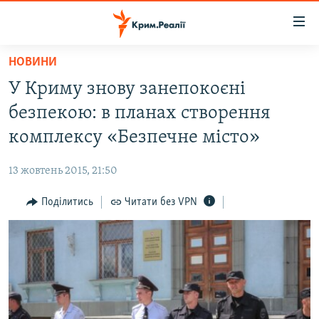
Доступність
посилання
Перейти
НОВИНИ
до
НОВИНИ
У Криму знову занепокоєні
основного
ВОДА.КРИМ
матеріалу
безпекою: в планах створення
ВІДЕО ТА ФОТО
Перейти
комплексу «Безпечне місто»
до
ПОЛІТИКА
основної
13 жовтень 2015, 21:50
БЛОГИ
навігації
Перейти
Поділитись
Читати без VPN
ПОГЛЯД
до
ІНТЕРВ'Ю
пошуку
ВСЕ ЗА ДЕНЬ
СПЕЦПРОЕКТИ
ЯК ОБІЙТИ БЛОКУВАННЯ
ДЕПОРТАЦІЯ