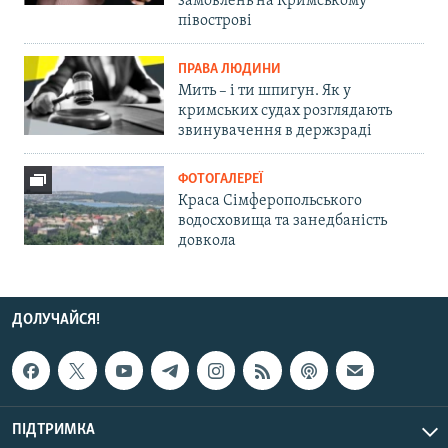
замовлень на Кримському
півострові
ПРАВА ЛЮДИНИ
Мить – і ти шпигун. Як у
кримських судах розглядають
звинувачення в держзраді
ФОТОГАЛЕРЕЇ
Краса Сімферопольського
водосховища та занедбаність
довкола
ДОЛУЧАЙСЯ!
ПІДТРИМКА