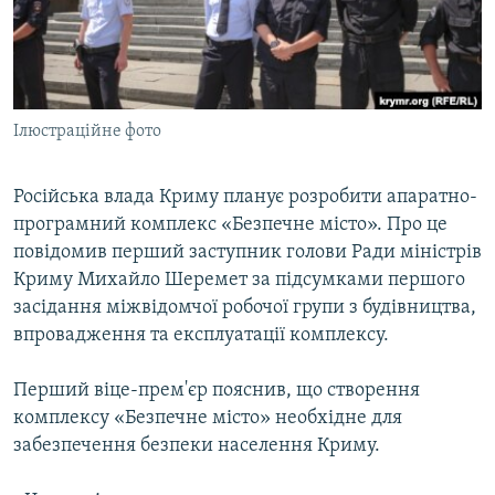
ВІДЕОУРОКИ «ELIFBE»
Русский
СВІДЧЕННЯ ОКУПАЦІЇ
Qırımtatar
УКРАЇНСЬКА ПРОБЛЕМА КРИМУ
Ілюстраційне фото
ДОЛУЧАЙСЯ!
ІНФОГРАФІКА
Російська влада Криму планує розробити апаратно-
програмний комплекс «Безпечне місто». Про це
Усі сайти RFE/RL
повідомив перший заступник голови Ради міністрів
Криму Михайло Шеремет за підсумками першого
засідання міжвідомчої робочої групи з будівництва,
впровадження та експлуатації комплексу.
Перший віце-прем'єр пояснив, що створення
комплексу «Безпечне місто» необхідне для
забезпечення безпеки населення Криму.