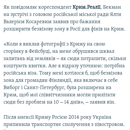
ВІДЕОУРОКИ «ELIFBE»
Як повідомляє кореспондент
Крим.Реалії
, Бекман
Русский
на зустрічі з головою російської міської ради Ялти
СВІДЧЕННЯ ОКУПАЦІЇ
Qırımtatar
Валерієм Косаревим заявив про бажання
УКРАЇНСЬКА ПРОБЛЕМА КРИМУ
розширити безвізову зону в Росії для фінів на Крим.
ДОЛУЧАЙСЯ!
ІНФОГРАФІКА
«Коли я виклав фотографії з Криму на свою
сторінку в Фейсбуці, на мене обрушився шквал
–
запитань від земляків
як сюди потрапити, скільки
Усі сайти RFE/RL
коштують квитки. Але я відразу уточнюю: потрібна
російська віза. Тому мені хотілося б, щоб безвізова
зона для громадян Фінляндії, яка включає в себе
Виборг і Санкт-Петербург, була розширена на
Крим, щоб мої співвітчизники могли прилітати
–
–
сюди без проблем на 10
14 днів»,
заявив він.
Після анексії Криму Росією 2014 року Україна
припинила транспортне сполучення з півостровом.