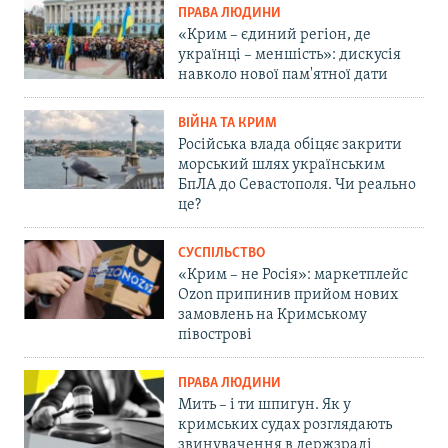
ПРАВА ЛЮДИНИ
«Крим – єдиний регіон, де
українці – меншість»: дискусія
навколо нової пам'ятної дати
ВІЙНА ТА КРИМ
Російська влада обіцяє закрити
морський шлях українським
БпЛА до Севастополя. Чи реально
це?
СУСПІЛЬСТВО
«Крим – не Росія»: маркетплейс
Ozon припинив прийом нових
замовлень на Кримському
півострові
ПРАВА ЛЮДИНИ
Мить – і ти шпигун. Як у
кримських судах розглядають
звинувачення в держзраді