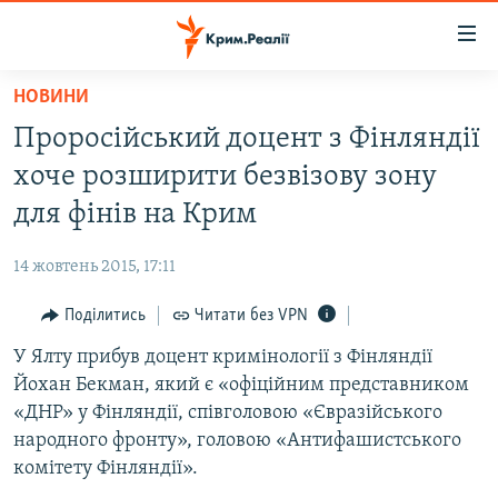
Доступність
посилання
Перейти
НОВИНИ
до
НОВИНИ
Проросійський доцент з Фінляндії
основного
ВОДА.КРИМ
матеріалу
хоче розширити безвізову зону
ВІДЕО ТА ФОТО
Перейти
для фінів на Крим
до
ПОЛІТИКА
основної
14 жовтень 2015, 17:11
БЛОГИ
навігації
Перейти
Поділитись
Читати без VPN
ПОГЛЯД
до
У Ялту прибув доцент кримінології з Фінляндії
ІНТЕРВ'Ю
пошуку
Йохан Бекман, який є «офіційним представником
ВСЕ ЗА ДЕНЬ
«ДНР» у Фінляндії, співголовою «Євразійського
СПЕЦПРОЕКТИ
народного фронту», головою «Антифашистського
комітету Фінляндії».
ЯК ОБІЙТИ БЛОКУВАННЯ
ДЕПОРТАЦІЯ